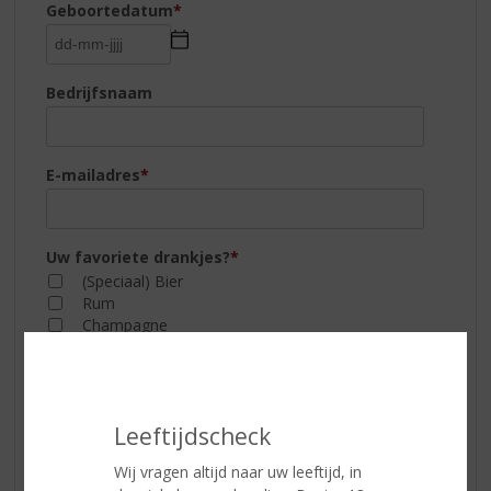
Geboortedatum
*
Bedrijfsnaam
E-mailadres
*
Uw favoriete drankjes?
*
(Speciaal) Bier
Rum
Champagne
Sherry
Cocktails
Vodka
Cognac
Leeftijdscheck
Whisky
Jenever
Wij vragen altijd naar uw leeftijd, in
Wijn