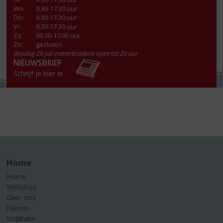
Wo
:
9.30-17.30 uur
Do
:
9.30-17.30 uur
Vr
:
9.30-17.30 uur
Za
:
09.30-17.00 uur
Zo:
gesloten
dinsdag 28 juli zomerbraderie open tot 20 uur
NIEUWSBRIEF
Schrijf je hier in
Home
Home
Webshop
Over ons
Nieuws
Inspiratie