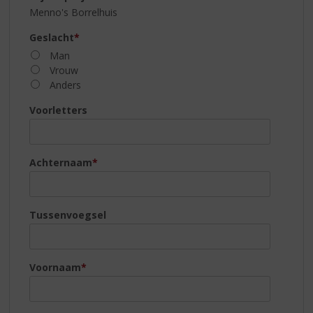
S
Menno's Borrelhuis
p
r
Geslacht
*
i
Man
n
Vrouw
g
Anders
n
a
Voorletters
a
r
d
Achternaam
*
e
n
a
v
Tussenvoegsel
i
g
a
t
Voornaam
*
i
e