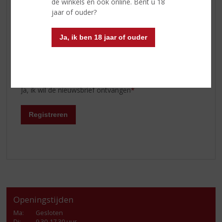
de winkels en ook online. Bent u 18
Likeuren
jaar of ouder?
Overig
Port
Ja, ik ben 18 jaar of ouder
Graag word ik op de hoogte gehouden van
proeverijen
Ja, ik wil de nieuwsbrief ontvangen
*
Registreren
Openingstijden
Ma
:
Gesloten
Di
:
9.30-17.30 uur