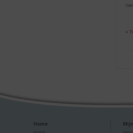
Gen
« T
Home
Mijn
Home
Herro