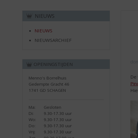
d
H
S
o
p
NIEUWS
m
r
e
i
NIEUWS
n
NIEUWSARCHIEF
g
n
a
don
a
OPENINGSTIJDEN
r
d
De 
Menno's Borrelhuis
e
Pin
Gedempte Gracht 46
n
Hie
1741 GD SCHAGEN
a
v
Ma:
Gesloten
i
Di:
9.30-17.30 uur
g
Wo:
9.30-17.30 uur
a
Do:
9.30-17.30 uur
t
Vrij:
9.30-17.30 uur
i
Zat:
09.30-17.00 uur