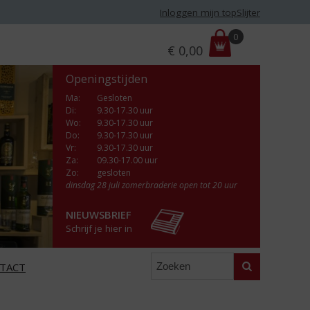
Inloggen mijn topSlijter
P
0
€
0,00
r
i
Openingstijden
j
s
Ma
:
Gesloten
Di
:
9.30-17.30 uur
:
Wo
:
9.30-17.30 uur
Do
:
9.30-17.30 uur
Vr
:
9.30-17.30 uur
Za
:
09.30-17.00 uur
Zo:
gesloten
dinsdag 28 juli zomerbraderie open tot 20 uur
NIEUWSBRIEF
Schrijf je hier in
Zoeken
TACT