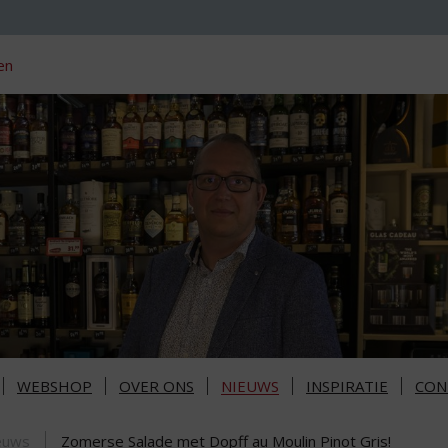
en
WEBSHOP
OVER ONS
NIEUWS
INSPIRATIE
CON
euws
Zomerse Salade met Dopff au Moulin Pinot Gris!