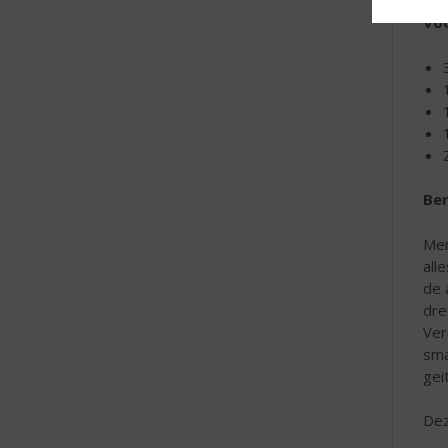
Voo
Ber
Men
all
de 
dre
Ver
sma
gei
Dez