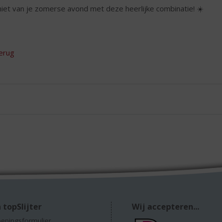
iet van je zomerse avond met deze heerlijke combinatie! ☀️
erug
 topSlijter
Wij accepteren...
epingsformulier