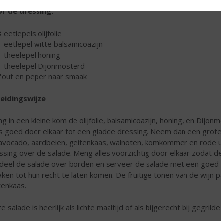
r de dressing:
3 eetlepels olijfolie
1 eetlepel witte balsamicoazijn
1 theelepel honing
1 theelepel Dijonmosterd
Zout en peper naar smaak
eidingswijze
g in een kleine kom de olijfolie, balsamicoazijn, honing, en Dij
es goed door elkaar tot een gladde dressing. Neem dan een grot
avocado, aardbeien, geitenkaas, walnoten, komkommer en rode ui 
ssing over de salade. Meng alles voorzichtig door elkaar zodat d
deel de salade over borden en serveer de salade met een goed
ken tot hun recht te laten komen. De fruitige tonen van de wijn 
tenkaas.
e salade is heerlijk als lichte maaltijd of als bijgerecht bij gegrilde 