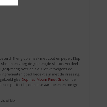
onmosterd. Breng op smaak met zout en peper. Klop
e slakom en voeg de gemengde sla toe. Verdeel
gelijkmatig over de sla. Giet vervolgens de
e ingrediënten goed bedekt zijn met de dressing.
 gekoeld glas
Dopff au Moulin Pinot Gris
om de
passen perfect bij de zoete aardbeien en romige
vis of kip.