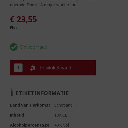
noemde Finest “A major work of art”.
€
23,55
Fles
In winkelmand
ETIKETINFORMATIE
Land van Herkomst
Schotland
Inhoud
100 CL
Alcoholpercentage
40% vol