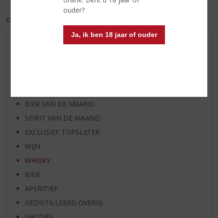
ouder?
EXCL. BTW
INCL. BTW
Ja, ik ben 18 jaar of ouder
AANBIEDINGEN
WIJN VAN DE MAAND
WHISKY VAN DE MAAND
RUM VAN DE MAAND
BIER VAN DE MAAND
SPIRIT VAN DE MAAND
EXCLUSIEF TOPSLIJTER
WIJN
WHISKY
BIER
APERITIEF
GEDISTILLEERD OVERIG
SHOTJES