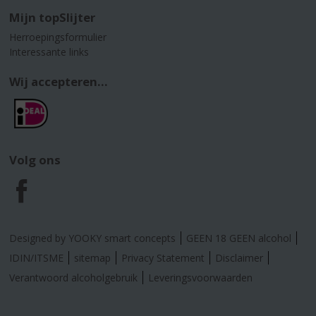
Mijn topSlijter
Herroepingsformulier
Interessante links
Wij accepteren...
Volg ons
F
a
Designed by YOOKY smart concepts
GEEN 18 GEEN alcohol
c
IDIN/ITSME
sitemap
Privacy Statement
Disclaimer
Verantwoord alcoholgebruik
Leveringsvoorwaarden
e