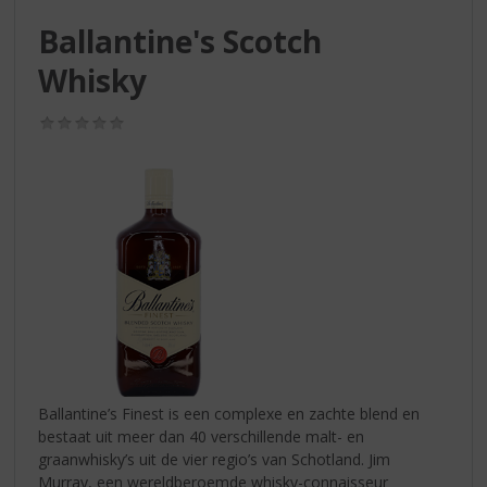
S
p
Ballantine's Scotch
r
Whisky
i
n
g
(0,0
/
n
5)
a
a
r
d
e
n
a
v
i
g
a
Ballantine’s Finest is een complexe en zachte blend en
t
bestaat uit meer dan 40 verschillende malt- en
i
graanwhisky’s uit de vier regio’s van Schotland. Jim
e
Murray, een wereldberoemde whisky-connaisseur