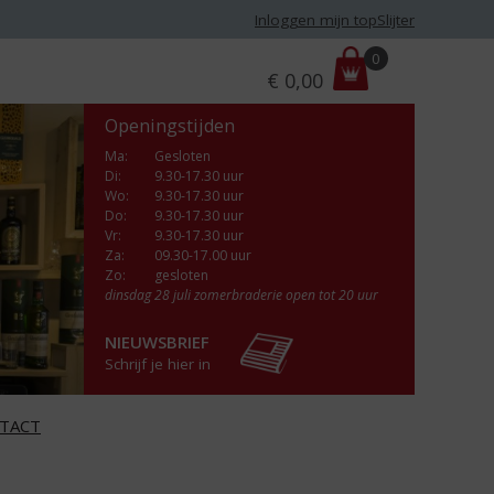
Inloggen mijn topSlijter
P
0
€
0,00
r
i
Openingstijden
j
s
Ma
:
Gesloten
Di
:
9.30-17.30 uur
:
Wo
:
9.30-17.30 uur
Do
:
9.30-17.30 uur
Vr
:
9.30-17.30 uur
Za
:
09.30-17.00 uur
Zo:
gesloten
dinsdag 28 juli zomerbraderie open tot 20 uur
NIEUWSBRIEF
Schrijf je hier in
TACT