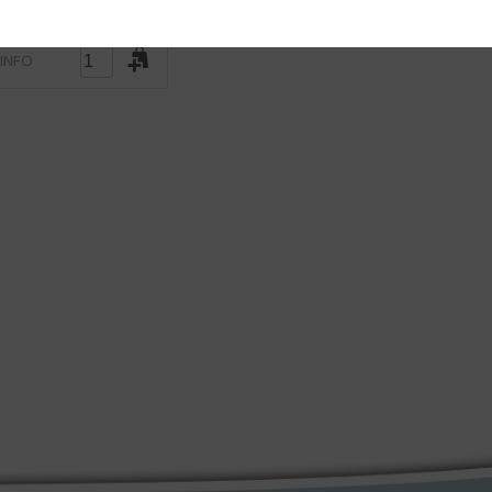
5
)
 INFO