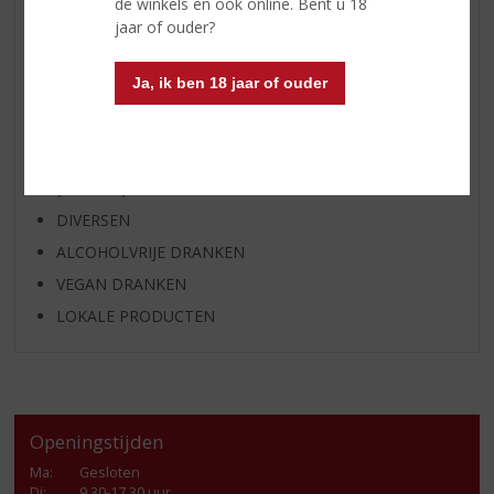
de winkels en ook online. Bent u 18
jaar of ouder?
SHOTJES
KANT EN KLAAR
Ja, ik ben 18 jaar of ouder
FRISDRANK
GLASWERK
GESCHENKVERPAKKING
(RELATIE)GESCHENKEN
DIVERSEN
ALCOHOLVRIJE DRANKEN
VEGAN DRANKEN
LOKALE PRODUCTEN
Openingstijden
Ma
:
Gesloten
Di
:
9.30-17.30 uur