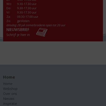
Wo
:
9.30-17.30 uur
Do
:
9.30-17.30 uur
Vr
:
9.30-17.30 uur
Za
:
09.30-17.00 uur
Zo:
gesloten
dinsdag 28 juli zomerbraderie open tot 20 uur
NIEUWSBRIEF
Schrijf je hier in
Home
Home
Webshop
Over ons
Nieuws
Inspiratie