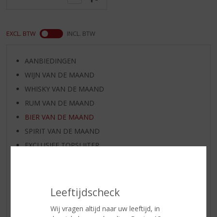
EXCL. BTW
INCL. BTW
AANBIEDINGEN
WIJN VAN DE MAAND
WHISKY VAN DE MAAND
RUM VAN DE MAAND
BIER VAN DE MAAND
SPIRIT VAN DE MAAND
EXCLUSIEF TOPSLIJTER
WIJN
WHISKY
BIER
Leeftijdscheck
APERITIEF
Wij vragen altijd naar uw leeftijd, in
GEDISTILLEERD OVERIG