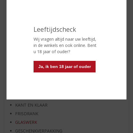
WIJN VAN DE MAAND
WHISKY VAN DE MAAND
RUM VAN DE MAAND
BIER VAN DE MAAND
Leeftijdscheck
SPIRIT VAN DE MAAND
Wij vragen altijd naar uw leeftijd,
EXCLUSIEF TOPSLIJTER
in de winkels en ook online. Bent
u 18 jaar of ouder?
WIJN
WHISKY
Ja, ik ben 18 jaar of ouder
BIER
APERITIEF
GEDISTILLEERD OVERIG
SHOTJES
KANT EN KLAAR
FRISDRANK
GLASWERK
GESCHENKVERPAKKING