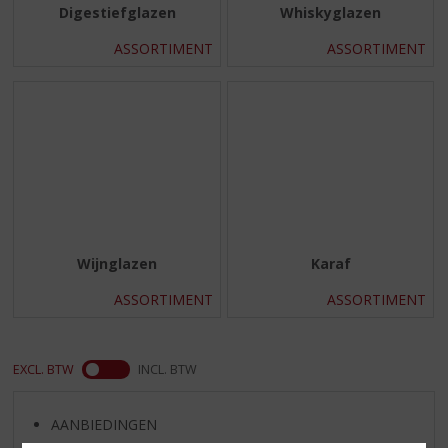
Digestiefglazen
Whiskyglazen
ASSORTIMENT
ASSORTIMENT
Wijnglazen
Karaf
ASSORTIMENT
ASSORTIMENT
EXCL. BTW
INCL. BTW
AANBIEDINGEN