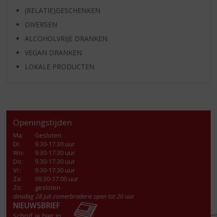
(RELATIE)GESCHENKEN
DIVERSEN
ALCOHOLVRIJE DRANKEN
VEGAN DRANKEN
LOKALE PRODUCTEN
Openingstijden
Ma
:
Gesloten
Di
:
9.30-17.30 uur
Wo
:
9.30-17.30 uur
Do
:
9.30-17.30 uur
Vr
:
9.30-17.30 uur
Za
:
09.30-17.00 uur
Zo:
gesloten
dinsdag 28 juli zomerbraderie open tot 20 uur
NIEUWSBRIEF
Schrijf je hier in