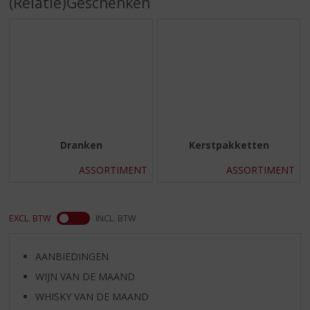
(Relatie)Geschenken
S
p
r
i
n
g
n
a
a
r
Dranken
Kerstpakketten
d
e
ASSORTIMENT
ASSORTIMENT
n
a
v
EXCL. BTW
INCL. BTW
i
g
a
AANBIEDINGEN
t
WIJN VAN DE MAAND
i
e
WHISKY VAN DE MAAND