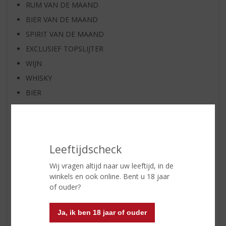
RUM VAN DE MAAND
BIER VAN DE MAAND
SPIRIT VAN DE MAAND
EXCLUSIEF TOPSLIJTER
WIJN
WHISKY
BIER
APERITIEF
GEDISTILLEERD OVERIG
SHOTJES
Leeftijdscheck
KANT EN KLAAR
FRISDRANK
Wij vragen altijd naar uw leeftijd, in de
winkels en ook online. Bent u 18 jaar
GLASWERK
of ouder?
GESCHENKVERPAKKING
(RELATIE)GESCHENKEN
Ja, ik ben 18 jaar of ouder
DIVERSEN