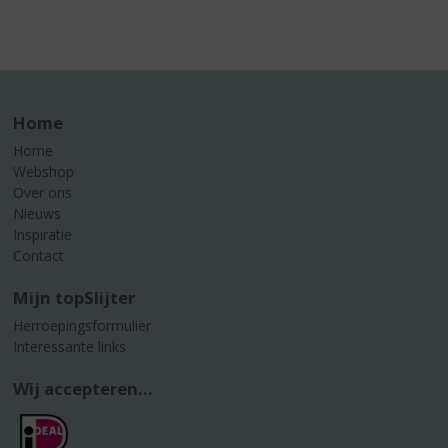
Home
Home
Webshop
Over ons
Nieuws
Inspiratie
Contact
Mijn topSlijter
Herroepingsformulier
Interessante links
Wij accepteren...