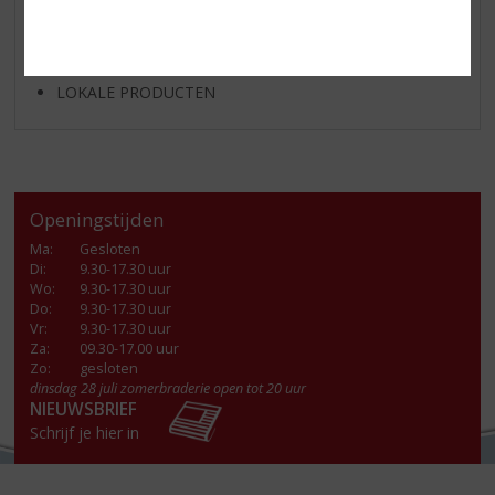
ALCOHOLVRIJE DRANKEN
VEGAN DRANKEN
LOKALE PRODUCTEN
Openingstijden
Ma
:
Gesloten
Di
:
9.30-17.30 uur
Wo
:
9.30-17.30 uur
Do
:
9.30-17.30 uur
Vr
:
9.30-17.30 uur
Za
:
09.30-17.00 uur
Zo:
gesloten
dinsdag 28 juli zomerbraderie open tot 20 uur
NIEUWSBRIEF
Schrijf je hier in