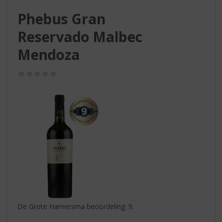
S
p
Phebus Gran
r
Reservado Malbec
i
n
Mendoza
g
n
(0,0
a
/
a
5)
r
d
e
n
a
v
i
g
a
t
i
De Grote Hamersma beoordeling: 9.
e