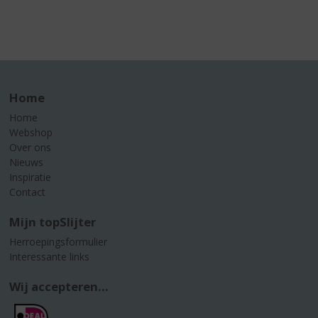
Home
Home
Webshop
Over ons
Nieuws
Inspiratie
Contact
Mijn topSlijter
Herroepingsformulier
Interessante links
Wij accepteren...