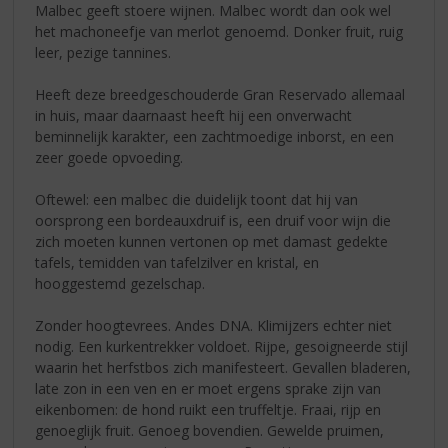
Malbec geeft stoere wijnen. Malbec wordt dan ook wel
het machoneefje van merlot genoemd. Donker fruit, ruig
leer, pezige tannines.
Heeft deze breedgeschouderde Gran Reservado allemaal
in huis, maar daarnaast heeft hij een onverwacht
beminnelijk karakter, een zachtmoedige inborst, en een
zeer goede opvoeding.
Oftewel: een malbec die duidelijk toont dat hij van
oorsprong een bordeauxdruif is, een druif voor wijn die
zich moeten kunnen vertonen op met damast gedekte
tafels, temidden van tafelzilver en kristal, en
hooggestemd gezelschap.
Zonder hoogtevrees. Andes DNA. Klimijzers echter niet
nodig. Een kurkentrekker voldoet. Rijpe, gesoigneerde stijl
waarin het herfstbos zich manifesteert. Gevallen bladeren,
late zon in een ven en er moet ergens sprake zijn van
eikenbomen: de hond ruikt een truffeltje. Fraai, rijp en
genoeglijk fruit. Genoeg bovendien. Gewelde pruimen,