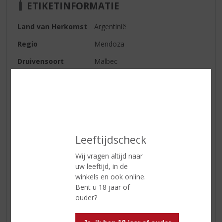
ETIKETINFORMATIE
Land van Herkomst
Argentinië
Regio
Mendoza
Druivensoort
Malbec
Inhoud
75 CL
Alcoholpercentage
14.5% vol
Soort wijn
Rood
Smaaktype Wijn
Stevig & Kruidig
Leeftijdscheck
Kleur
donkerrood met donkerpaarse
Wij vragen altijd naar
weerschijn
uw leeftijd, in de
Geur
opmerkelijk met zeer elegante
winkels en ook online.
tonen van viooltjes, zwarte
Bent u 18 jaar of
kersen en zoethout
ouder?
Smaak
diep en rijk, met een goede