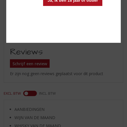
Ja, ik ben 18 jaar of ouder
balans en fluweelzachte tannines.
Het hout is mooi geïntegreerd
Wijn-spijs
perfect bij een sappige steak,
wild, rijke kazen en
chocoladedesserts
Reviews
Schrijf een review
Er zijn nog geen reviews geplaatst voor dit product
EXCL. BTW
INCL. BTW
AANBIEDINGEN
WIJN VAN DE MAAND
WHISKY VAN DE MAAND