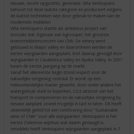
nieuwe, recent opgezette, generatie. Viña Ventisquero
behoort tot deze laatste categorie en produceert volgens
de laatste technieken wijn door gebruik te maken van de
modernste middelen.
Viña Ventisquero startte als ambitieus project van
Gonzalo Vial. Eigenaar van Agrosuper, het grootste
levensmiddelenconcern van Chili. De winery werd
gebouwd in Maipo Valley en daaromheen werden de
eerste wijngaarden aangeplant, kort daarop gevolgd door
wijngaarden in Casablanca Valley en Apalta Valley. In 2001
kwam de eerste jaargang op de markt.
Vanaf het allereerste begin stond respect voor de
natuurlijke omgeving centraal. Er wordt op een
milieuvriendelijke manier gewerkt, door onder andere het
watergebruik sterk te beperken, CO2 uitstoot van het
transport te compenseren en de natuurlijke omgeving bij
nieuwe aanplant zoveel mogelijk in tact te laten. Dit heeft
uiteindelijk geleid tot een certificering door "Sustainable
wine of Chile" voor alle wijngaarden. Ventisquero is het
eerste Chileense wijnhuis wat daarin geslaagd is.
Inmiddels heeft Ventisquero wijngaarden aangeplant in 7