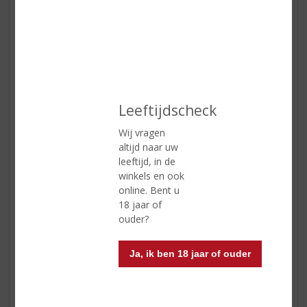
kersen en gedroogd fruit die de
wijn een verrukkelijke afdronk
verlenen
Wijn-spijs
heerlijk bij stevige gerechten, wild,
gegrild rood vlees en belegen en
oude kazen
Leeftijdscheck
Reviews
Wij vragen
altijd naar uw
leeftijd, in de
Schrijf een review
winkels en ook
online. Bent u
Marieke
18 jaar of
10-12-2024
ouder?
(4,0
/
5)
Ja, ik ben 18 jaar of ouder
Super wijntje
Dank je voor het advies. Top wijntje bij het
wildstoofpotje!