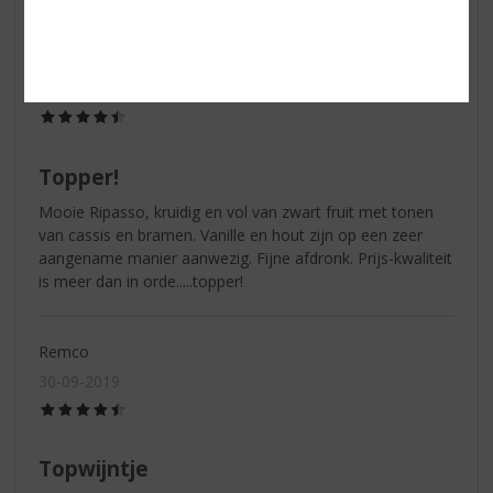
WS
08-04-2020
(4,5
/
5)
Topper!
Mooie Ripasso, kruidig en vol van zwart fruit met tonen
van cassis en bramen. Vanille en hout zijn op een zeer
aangename manier aanwezig. Fijne afdronk. Prijs-kwaliteit
is meer dan in orde.....topper!
Remco
30-09-2019
(4,5
/
5)
Topwijntje