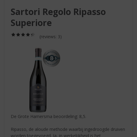
S
p
Sartori Regolo Ripasso
r
Superiore
i
n
g
(4,3
(reviews: 3)
/
n
5)
a
a
r
d
e
n
a
v
i
g
a
De Grote Hamersma beoordeling: 8,5.
t
i
Ripasso, de aloude methode waarbij ingedroogde druiven
e
worden toegevoegd. Ja, in werkelijkheid is het