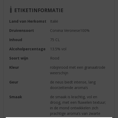
ETIKETINFORMATIE
Land van Herkomst
Italië
Druivensoort
Corvina Veronese100%
Inhoud
75 CL
Alcoholpercentage
13.5% vol
Soort wijn
Rood
Kleur
robijnrood met een granaatrode
weerschijn
Geur
de neus biedt intense, lang
doorzettende aroma’s
Smaak
de smaak is krachtig, vol en
droog, met een fluwelen textuur;
in de mond ontwikkelen zich
prachtige aroma’s van zwarte