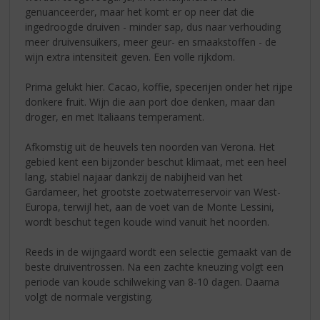
genuanceerder, maar het komt er op neer dat die
ingedroogde druiven - minder sap, dus naar verhouding
meer druivensuikers, meer geur- en smaakstoffen - de
wijn extra intensiteit geven. Een volle rijkdom.
Prima gelukt hier. Cacao, koffie, specerijen onder het rijpe
donkere fruit. Wijn die aan port doe denken, maar dan
droger, en met Italiaans temperament.
Afkomstig uit de heuvels ten noorden van Verona. Het
gebied kent een bijzonder beschut klimaat, met een heel
lang, stabiel najaar dankzij de nabijheid van het
Gardameer, het grootste zoetwaterreservoir van West-
Europa, terwijl het, aan de voet van de Monte Lessini,
wordt beschut tegen koude wind vanuit het noorden.
Reeds in de wijngaard wordt een selectie gemaakt van de
beste druiventrossen. Na een zachte kneuzing volgt een
periode van koude schilweking van 8-10 dagen. Daarna
volgt de normale vergisting.