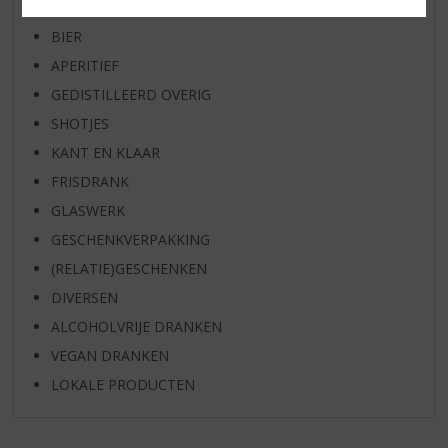
WHISKY
BIER
APERITIEF
GEDISTILLEERD OVERIG
SHOTJES
KANT EN KLAAR
FRISDRANK
GLASWERK
GESCHENKVERPAKKING
(RELATIE)GESCHENKEN
DIVERSEN
ALCOHOLVRIJE DRANKEN
VEGAN DRANKEN
LOKALE PRODUCTEN