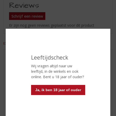
Reviews
Schrijf een review
Er zijn nog geen reviews geplaatst voor dit product
EXCL. BTW
INCL. BTW
Leeftijdscheck
AANBIEDINGEN
WIJN VAN DE MAAND
Wij vragen altijd naar uw
leeftijd, in de winkels en ook
WHISKY VAN DE MAAND
online. Bent u 18 jaar of ouder?
RUM VAN DE MAAND
BIER VAN DE MAAND
Ja, ik ben 18 jaar of ouder
SPIRIT VAN DE MAAND
EXCLUSIEF TOPSLIJTER
WIJN