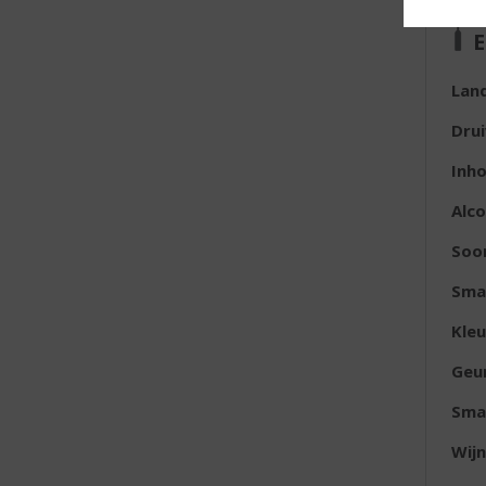
E
Lan
Dru
Inh
Alc
Soor
Sma
Kleu
Geu
Sma
Wijn