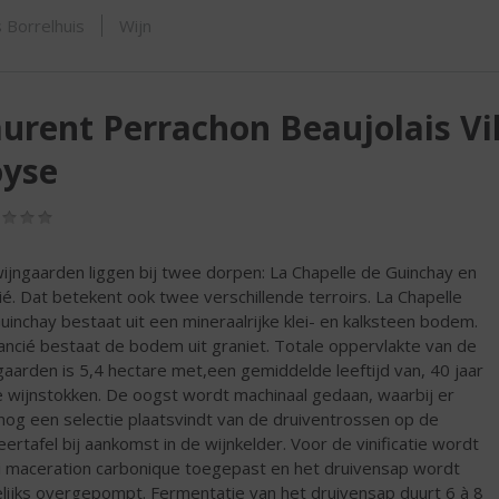
SHOP
 Borrelhuis
Wijn
urent Perrachon Beaujolais Vil
oyse
(0,0
/
5)
ijngaarden liggen bij twee dorpen: La Chapelle de Guinchay en
ié. Dat betekent ook twee verschillende terroirs. La Chapelle
uinchay bestaat uit een mineraalrijke klei- en kalksteen bodem.
Lancié bestaat de bodem uit graniet. Totale oppervlakte van de
gaarden is 5,4 hectare met,een gemiddelde leeftijd van, 40 jaar
 wijnstokken. De oogst wordt machinaal gedaan, waarbij er
nog een selectie plaatsvindt van de druiventrossen op de
eertafel bij aankomst in de wijnkelder. Voor de vinificatie wordt
 maceration carbonique toegepast en het druivensap wordt
lijks overgepompt. Fermentatie van het druivensap duurt 6 à 8