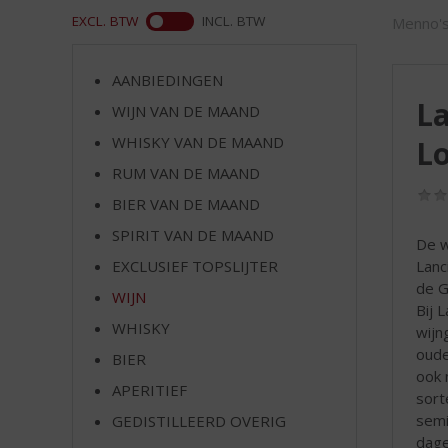
d
WEB
EXCL. BTW
INCL. BTW
Menno's
S
p
r
AANBIEDINGEN
i
La
WIJN VAN DE MAAND
n
g
WHISKY VAN DE MAAND
L
n
RUM VAN DE MAAND
a
a
BIER VAN DE MAAND
r
SPIRIT VAN DE MAAND
De w
d
Lanc
EXCLUSIEF TOPSLIJTER
e
de G
n
WIJN
Bij 
a
WHISKY
wijn
v
oude
i
BIER
ook 
g
APERITIEF
sort
a
semi
t
GEDISTILLEERD OVERIG
dage
i