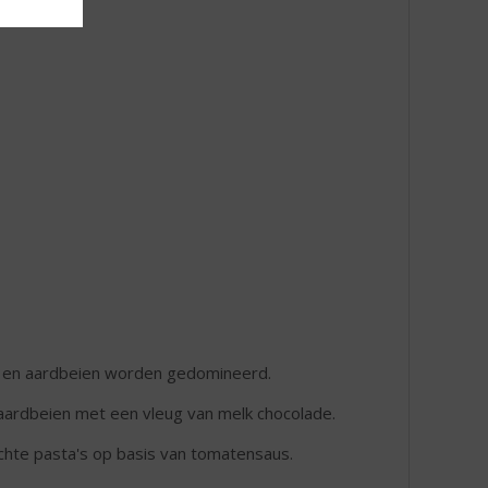
n en aardbeien worden gedomineerd.
 aardbeien met een vleug van melk chocolade.
ichte pasta's op basis van tomatensaus.