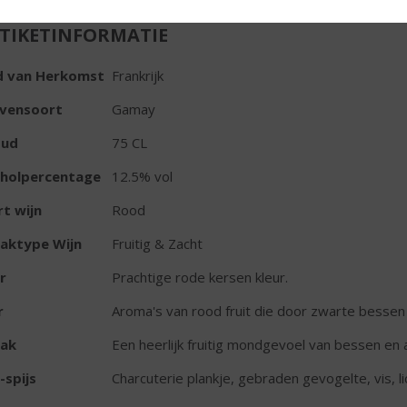
TIKETINFORMATIE
d van Herkomst
Frankrijk
ivensoort
Gamay
oud
75 CL
oholpercentage
12.5% vol
t wijn
Rood
aktype Wijn
Fruitig & Zacht
r
Prachtige rode kersen kleur.
r
Aroma's van rood fruit die door zwarte besse
ak
Een heerlijk fruitig mondgevoel van bessen en
-spijs
Charcuterie plankje, gebraden gevogelte, vis, l