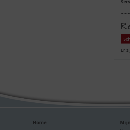
Serv
R
Sch
Er z
Home
Mijn