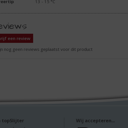
eertip
13 - 15 °C
eviews
rijf een review
ijn nog geen reviews geplaatst voor dit product
 topSlijter
Wij accepteren...