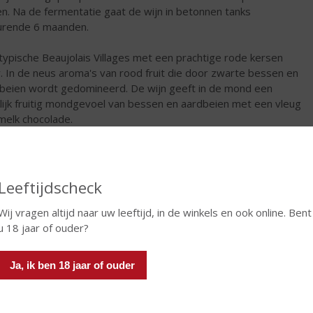
n. Na de fermentatie gaat de wijn in betonnen tanks
rende 6 maanden.
typische Beaujolais Villages met een prachtige rode kersen
r. In de neus aroma's van rood fruit die door zwarte bessen en
beien wordt gedomineerd. De wijn geeft in de mond een
lijk fruitig mondgevoel van bessen en aardbeien met een vleug
melk chocolade.
€
9,08
Fles
Leeftijdscheck
Wij vragen altijd naar uw leeftijd, in de winkels en ook online. Bent
u 18 jaar of ouder?
Ja, ik ben 18 jaar of ouder
In winkelmand