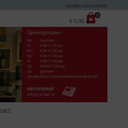
Inloggen mijn topSlijter
P
0
€
0,00
r
i
Openingstijden
j
s
Ma
:
Gesloten
Di
:
9.30-17.30 uur
:
Wo
:
9.30-17.30 uur
Do
:
9.30-17.30 uur
Vr
:
9.30-17.30 uur
Za
:
09.30-17.00 uur
Zo:
gesloten
dinsdag 28 juli zomerbraderie open tot 20 uur
NIEUWSBRIEF
Schrijf je hier in
TACT