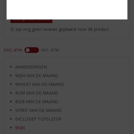
Reviews
Schrijf een review
Er zijn nog geen reviews geplaatst voor dit product
EXCL. BTW
INCL. BTW
AANBIEDINGEN
WIJN VAN DE MAAND
WHISKY VAN DE MAAND
RUM VAN DE MAAND
BIER VAN DE MAAND
SPIRIT VAN DE MAAND
EXCLUSIEF TOPSLIJTER
WIJN