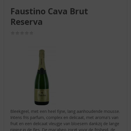
S
p
Faustino Cava Brut
r
Reserva
i
n
g
(0,0
/
n
5)
a
a
r
d
e
n
a
v
i
g
a
Bleekgeel, met een heel fijne, lang aanhoudende mousse.
t
Intens fris parfum, complex en delicaat, met aroma's van
i
fruit en een delicaat vleugje van bloesem dankzij de lange
e
rijping in de fles. De macabeo zorgt voor de frisheid, de