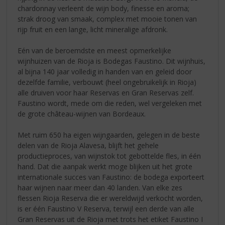
chardonnay verleent de wijn body, finesse en aroma;
strak droog van smaak, complex met mooie tonen van
rijp fruit en een lange, licht mineralige afdronk.
Eén van de beroemdste en meest opmerkelijke
wijnhuizen van de Rioja is Bodegas Faustino. Dit wijnhuis,
al bijna 140 jaar volledig in handen van en geleid door
dezelfde familie, verbouwt (heel ongebruikelijk in Rioja)
alle druiven voor haar Reservas en Gran Reservas zelf.
Faustino wordt, mede om die reden, wel vergeleken met
de grote château-wijnen van Bordeaux.
Met ruim 650 ha eigen wijngaarden, gelegen in de beste
delen van de Rioja Alavesa, blijft het gehele
productieproces, van wijnstok tot gebottelde fles, in één
hand. Dat die aanpak werkt moge blijken uit het grote
internationale succes van Faustino: de bodega exporteert
haar wijnen naar meer dan 40 landen. Van elke zes
flessen Rioja Reserva die er wereldwijd verkocht worden,
is er één Faustino V Reserva, terwijl een derde van alle
Gran Reservas uit de Rioja met trots het etiket Faustino I