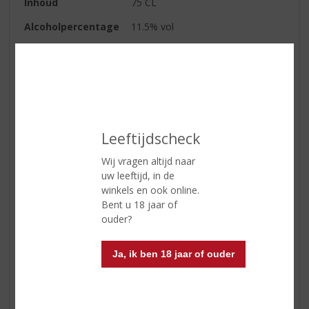
Inhoud
75 CL
Alcoholpercentage
11.5% vol
Soort wijn
Mousserend
Kleur
Bleekgeel
Geur
Intens fris parfum, complex en
delicaat, met aroma's van fruit en
een delicaat vleugje van bloesem
Leeftijdscheck
dankzij de lange rijping in de fles.
Wij vragen altijd naar
Smaak
Strak droog van smaak, complex
uw leeftijd, in de
met mooie tonen van rijp fruit
winkels en ook online.
Bent u 18 jaar of
Afdronk
Lange, licht mineralige afdronk.
ouder?
Wijn-spijs
Zeevruchten, (vis)soep, kip van
het spit, gerijpte kaas.
Ja, ik ben 18 jaar of ouder
Serveertip
5 - 10 °C