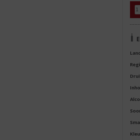
E
Lan
Reg
Dru
Inh
Alc
Soor
Sma
Kleu