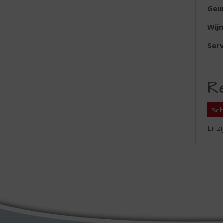
Geu
Wijn
Serv
R
Sch
Er z