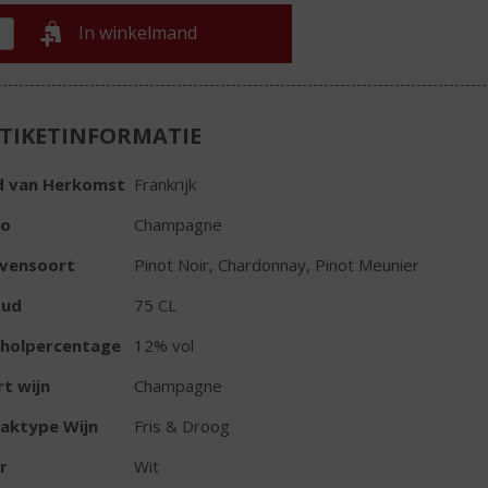
In winkelmand
TIKETINFORMATIE
d van Herkomst
Frankrijk
io
Champagne
ivensoort
Pinot Noir, Chardonnay, Pinot Meunier
oud
75 CL
oholpercentage
12% vol
t wijn
Champagne
aktype Wijn
Fris & Droog
r
Wit