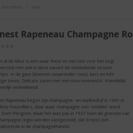
SHOP
 Borrelhuis
Wijn
rnest Rapeneau Champagne Ro
(0,0
/
5)
en al de kleur is een waar feest en een lust voor het oog!
errosé met ook in deze variant de twinkelende stroom
etjes. In de geur bloemen (waaronder roos), kers en licht
dige tonen. Delicate zuren met een mooi evenwicht. Vriendelijk
eerlijk verkwikkend.
st Rapeneau begon zijn champagne- en wijnbedrijf in 1901 in
dorp Hautvilliers, daar waar champagne ooit 'ontdekt' werd
 Dom Pérignon. Maar het was pas in 1927 toen de grenzen van
hampagne regio werden vastgesteld, dat Ernest zich
ialiseerde in de champagnehandel.