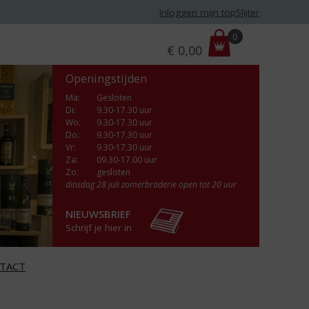
Inloggen mijn topSlijter
P
0
€
0,00
r
i
Openingstijden
j
s
Ma
:
Gesloten
Di
:
9.30-17.30 uur
:
Wo
:
9.30-17.30 uur
Do
:
9.30-17.30 uur
Vr
:
9.30-17.30 uur
Za
:
09.30-17.00 uur
Zo:
gesloten
dinsdag 28 juli zomerbraderie open tot 20 uur
NIEUWSBRIEF
Schrijf je hier in
TACT