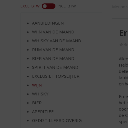
d
WEB
EXCL. BTW
INCL. BTW
Menno's
S
p
r
AANBIEDINGEN
i
E
WIJN VAN DE MAAND
n
g
WHISKY VAN DE MAAND
n
RUM VAN DE MAAND
a
a
BIER VAN DE MAAND
Alle
r
Held
SPIRIT VAN DE MAAND
d
bell
EXCLUSIEF TOPSLIJTER
e
krui
n
en h
WIJN
a
WHISKY
v
Erne
i
BIER
het 
g
door
APERITIEF
a
de C
t
GEDISTILLEERD OVERIG
spec
i