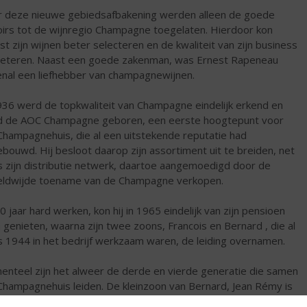
 deze nieuwe gebiedsafbakening werden alleen de goede
oirs tot de wijnregio Champagne toegelaten. Hierdoor kon
st zijn wijnen beter selecteren en de kwaliteit van zijn business
eteren. Naast een goede zakenman, was Ernest Rapeneau
nal een liefhebber van champagnewijnen.
936 werd de topkwaliteit van Champagne eindelijk erkend en
 de AOC Champagne geboren, een eerste hoogtepunt voor
 Champagnehuis, die al een uitstekende reputatie had
bouwd. Hij besloot daarop zijn assortiment uit te breiden, net
s zijn distributie netwerk, daartoe aangemoedigd door de
ldwijde toename van de Champagne verkopen.
0 jaar hard werken, kon hij in 1965 eindelijk van zijn pensioen
 genieten, waarna zijn twee zoons, Francois en Bernard , die al
s 1944 in het bedrijf werkzaam waren, de leiding overnamen.
nteel zijn het alweer de derde en vierde generatie die samen
Champagnehuis leiden. De kleinzoon van Bernard, Jean Rémy is
ommerciële man. Zijn vader Christophe maakt de Champagne.