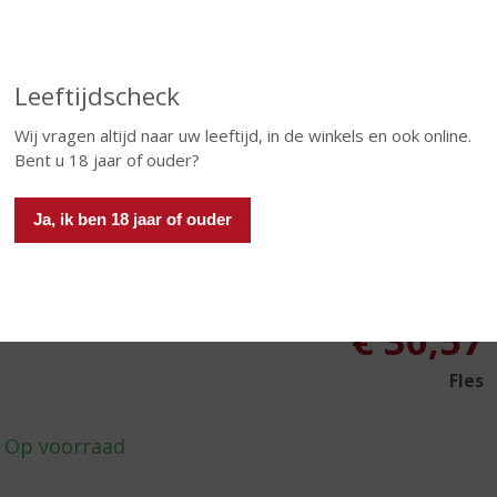
at doet hij uitermate succesvol. Zodanig zelfs dat Christophe
eneau SPARKLING WINEMAKER OF THE YEAR 2017 is
orden.
Leeftijdscheck
pagne Ernest Rapeneau is gebaseerd op de erfenis van de
Wij vragen altijd naar uw leeftijd, in de winkels en ook online.
chter en zijn nazaten: iedereen binnen de familie krijgt de
Bent u 18 jaar of ouder?
lijkheid om zijn eigen positie te verwerven binnen het
liebedrijf met als doel om het Champagnehuis te behouden
 het nageslacht. Dit weerhoudt natuurlijk niet om het huis aan
Ja, ik ben 18 jaar of ouder
assen aan de moderne tijd en te verbeteren daar waar dat
g is. Zo blijven de 10.000 vierkante meter aan wijnkelders voor
olgende generaties bewaard.
€
30,57
Fles