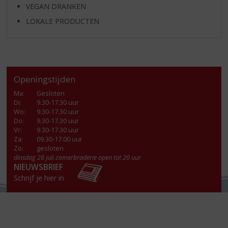
VEGAN DRANKEN
LOKALE PRODUCTEN
Openingstijden
Ma
:
Gesloten
Di
:
9.30-17.30 uur
Wo
:
9.30-17.30 uur
Do
:
9.30-17.30 uur
Vr
:
9.30-17.30 uur
Za
:
09.30-17.00 uur
Zo:
gesloten
dinsdag 28 juli zomerbraderie open tot 20 uur
NIEUWSBRIEF
Schrijf je hier in