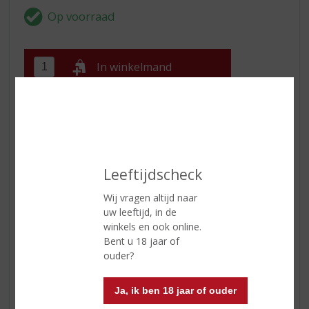
In winkelmand
ETIKETINFORMATIE
Land van Herkomst
Frankrijk
Leeftijdscheck
Regio
Champagne
Wij vragen altijd naar
Inhoud
75 CL
uw leeftijd, in de
winkels en ook online.
Alcoholpercentage
12% vol
Bent u 18 jaar of
Soort wijn
Champagne
ouder?
Kleur
lichtgele kleur
Ja, ik ben 18 jaar of ouder
Geur
tropisch zacht fruit en rijpe appel.