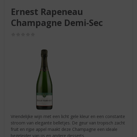
S
p
Ernest Rapeneau
r
Champagne Demi-Sec
i
n
g
(0,0
/
n
5)
a
a
r
d
e
n
a
v
i
g
a
Vriendelijke wijn met een licht gele kleur en een constante
t
stroom van elegante belletjes. De geur van tropisch zacht
i
fruit en rijpe appel maakt deze Champagne een ideale
e
begeleider van ijs en andere desserts.