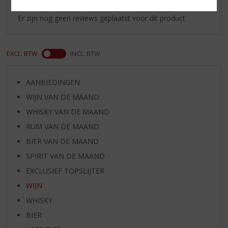
Schrijf een review
Er zijn nog geen reviews geplaatst voor dit product
EXCL. BTW
INCL. BTW
AANBIEDINGEN
WIJN VAN DE MAAND
WHISKY VAN DE MAAND
RUM VAN DE MAAND
BIER VAN DE MAAND
SPIRIT VAN DE MAAND
EXCLUSIEF TOPSLIJTER
WIJN
WHISKY
BIER