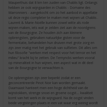
Mauperthuis dat 8 km ten zuiden van Chablis ligt. Onlangs
hebben ze ook wijngaarden in Chablis - Domaine des
Marronniers - aangekocht om zo het aanbod in appellatie
uit deze regio completer te maken met wijnen uit Chablis .
Laurent & Marie-Noëlle kunnen zowel witte als rode
wijnen maken, iets wat je zelden ziet aan de noordgrens
van de Bourgogne. Ze houden zich aan kleinere
opbrengsten, gebruiken natuurlijke gisten voor de
fermentatie, behandelen hun druiven met grote zorg en
zijn zeer matig met het gebruik van sulfieten. Dit alles om
hun filosofie "werken met respect voor het terroir en het
milieu" kracht bij te zetten. De Ternyncks werken vooral
op mineraliteit in hun wijnen, een aspect wat in dit deel
van de Bourgogne te verwachten is.
De opbrengsten zijn zeer beperkt zodat er een
geconcentreerde Pinot Noir kan worden gemaakt.
Daarnaast hanteert men een hoge dichtheid van de
wijnstokken, strenge snoei en groene oogst.... kwaliteit
komt van het werk in de wijngaard. Na de oogst vinden
beide vergistingen plaats in een vat waar erg weinig wordt