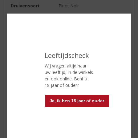
Druivensoort
Pinot Noir
Inhoud
75 CL
Alcoholpercentage
12.5% vol
Soort wijn
Rood
Smaaktype Wijn
Soepel & Subtiel
Leeftijdscheck
Kleur
Robijnrood
Wij vragen altijd naar
Geur
Aroma's van kersen en
uw leeftijd, in de winkels
frambozen alsmede donker fruit
en ook online. Bent u
18 jaar of ouder?
Smaak
Kersen en frambozen alsmede
donker fruit worden onderstreept
door een subtiele mineraliteit.
Ja, ik ben 18 jaar of ouder
Reviews