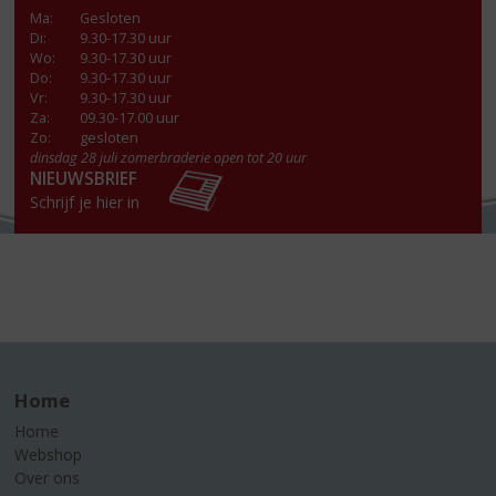
Ma
:
Gesloten
Di
:
9.30-17.30 uur
Wo
:
9.30-17.30 uur
Do
:
9.30-17.30 uur
Vr
:
9.30-17.30 uur
Za
:
09.30-17.00 uur
Zo:
gesloten
dinsdag 28 juli zomerbraderie open tot 20 uur
NIEUWSBRIEF
Schrijf je hier in
Home
Home
Webshop
Over ons