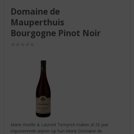
S
p
Domaine de
r
Mauperthuis
i
n
Bourgogne Pinot Noir
g
n
(0,0
a
/
a
5)
r
d
e
n
a
v
i
g
a
t
i
Marie-Noëlle & Laurent Ternynck maken al 20 jaar
e
imponerende wijnen op hun kleine Domaine de