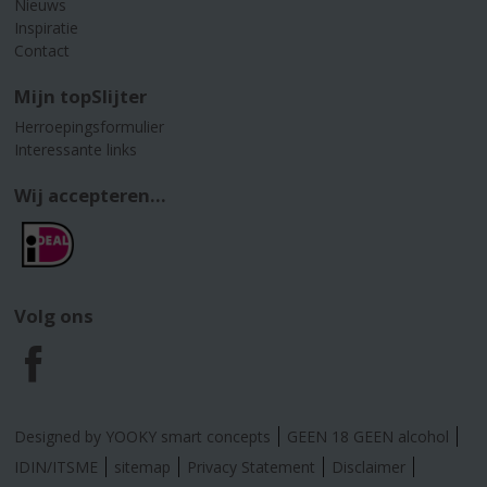
Nieuws
Inspiratie
Contact
Mijn topSlijter
Herroepingsformulier
Interessante links
Wij accepteren...
Volg ons
F
a
Designed by YOOKY smart concepts
GEEN 18 GEEN alcohol
c
IDIN/ITSME
sitemap
Privacy Statement
Disclaimer