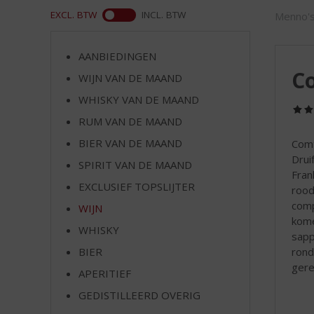
d
WEB
EXCL. BTW
INCL. BTW
Menno's
S
p
r
AANBIEDINGEN
i
Co
WIJN VAN DE MAAND
n
g
WHISKY VAN DE MAAND
n
RUM VAN DE MAAND
a
a
BIER VAN DE MAAND
Comt
r
Drui
SPIRIT VAN DE MAAND
d
Fran
EXCLUSIEF TOPSLIJTER
e
rood
n
comp
WIJN
a
kome
WHISKY
v
sapp
i
rond
BIER
g
gere
APERITIEF
a
t
GEDISTILLEERD OVERIG
i