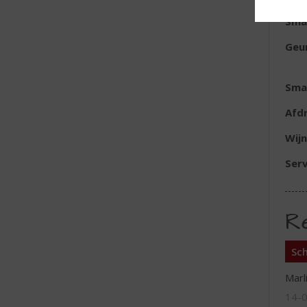
Sma
Geu
Sma
Afd
Wijn
Serv
R
Sch
Marl
14-