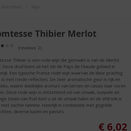
SHOP
 Borrelhuis
Wijn
mtesse Thibier Merlot
(2,8
(reviews: 2)
/
5)
esse Thibier is een rode wijn die gemaakt is van de Merlot
f. Deze druif komt uit het Vin de Pays de l’Aaude gebied in
krijk. Een typische Franse rode wijn waarvan de kleur prachtig
 is met ronde reflecties. De zeer aromatische geur is rijk en
lex, waarin duidelijke aroma’s van kersen en cassis naar voren
n. Deze rode wijn is ontzettend vol van smaak, soepele en
ige tonen van fruit kunt u uit de smaak halen en de afdronk is
 met zachte tannine. Heerlijk in combinatie met gegrilde
chten, diverse kazen en pasta’s.
€
6,02