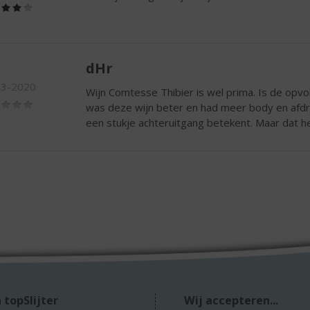
(4,0
/
5)
dHr
03-2020
Wijn Comtesse Thibier is wel prima. Is de opv
(1,5
was deze wijn beter en had meer body en afdr
/
een stukje achteruitgang betekent. Maar dat 
5)
 topSlijter
Wij accepteren...