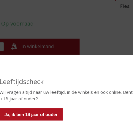
Fles
In winkelmand
TIKETINFORMATIE
Leeftijdscheck
d van Herkomst
Frankrijk
Wij vragen altijd naar uw leeftijd, in de winkels en ook online. Bent
ivensoort
Merlot
u 18 jaar of ouder?
oud
75 CL
Ja, ik ben 18 jaar of ouder
oholpercentage
12.5% vol
t wijn
Rood