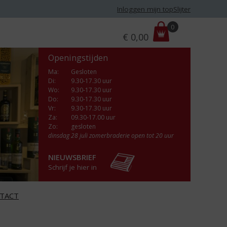
Inloggen mijn topSlijter
P
0
€
0,00
r
i
Openingstijden
j
s
Ma
:
Gesloten
Di
:
9.30-17.30 uur
:
Wo
:
9.30-17.30 uur
Do
:
9.30-17.30 uur
Vr
:
9.30-17.30 uur
Za
:
09.30-17.00 uur
Zo:
gesloten
dinsdag 28 juli zomerbraderie open tot 20 uur
NIEUWSBRIEF
Schrijf je hier in
TACT