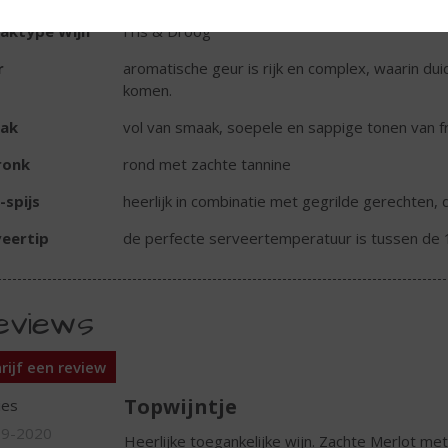
aktype Wijn
Fris & Droog
r
aromatische geur is rijk en complex, waarin dui
komen.
ak
vol van smaak, soepele en sappige tonen van fr
ronk
rond met zachte tannine
-spijs
heerlijk in combinatie met gegrilde gerechten, 
eertip
de perfecte serveertemperatuur is tussen de 
eviews
rijf een review
Topwijntje
ies
09-2020
Heerlijke toegankelijke wijn. Zachte Merlot me