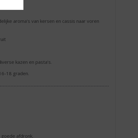
delijke aroma’s van kersen en cassis naar voren
uit
diverse kazen en pasta’s.
16-18 graden.
t goede afdronk.