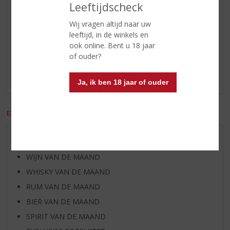
Leeftijdscheck
Wij vragen altijd naar uw
Reviews
leeftijd, in de winkels en
ook online. Bent u 18 jaar
of ouder?
Schrijf een review
Er zijn nog geen reviews geplaatst voor dit product
Ja, ik ben 18 jaar of ouder
EXCL. BTW
INCL. BTW
AANBIEDINGEN
WIJN VAN DE MAAND
WHISKY VAN DE MAAND
RUM VAN DE MAAND
BIER VAN DE MAAND
SPIRIT VAN DE MAAND