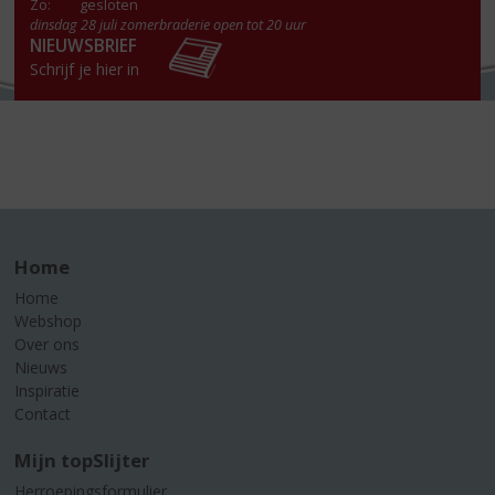
Zo:
gesloten
dinsdag 28 juli zomerbraderie open tot 20 uur
NIEUWSBRIEF
Schrijf je hier in
Home
Home
Webshop
Over ons
Nieuws
Inspiratie
Contact
Mijn topSlijter
Herroepingsformulier