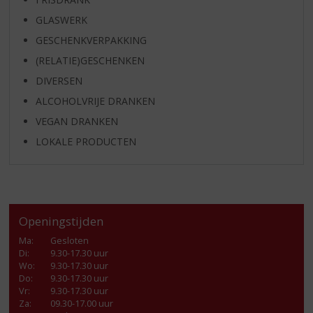
GLASWERK
GESCHENKVERPAKKING
(RELATIE)GESCHENKEN
DIVERSEN
ALCOHOLVRIJE DRANKEN
VEGAN DRANKEN
LOKALE PRODUCTEN
Openingstijden
Ma
:
Gesloten
Di
:
9.30-17.30 uur
Wo
:
9.30-17.30 uur
Do
:
9.30-17.30 uur
Vr
:
9.30-17.30 uur
Za
:
09.30-17.00 uur