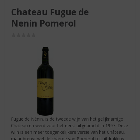
S
p
Chateau Fugue de
r
Nenin Pomerol
i
n
g
(0,0
/
n
5)
a
a
r
d
e
n
a
v
i
g
a
Fugue de Nénin, is de tweede wijn van het gelijknamige
t
Château en werd voor het eerst uitgebracht in 1997. Deze
i
wijn is een meer toegankelijkere versie van het Château,
e
maar brengt wel de charme van Pomerol tot uitdrukking.