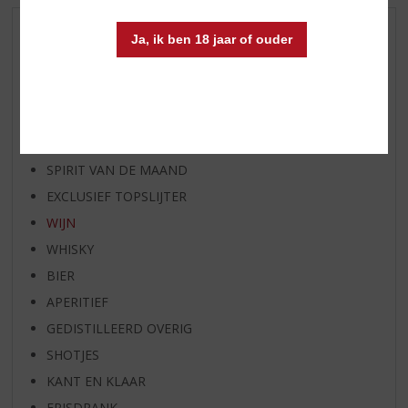
AANBIEDINGEN
Ja, ik ben 18 jaar of ouder
WIJN VAN DE MAAND
WHISKY VAN DE MAAND
RUM VAN DE MAAND
BIER VAN DE MAAND
SPIRIT VAN DE MAAND
EXCLUSIEF TOPSLIJTER
WIJN
WHISKY
BIER
APERITIEF
GEDISTILLEERD OVERIG
SHOTJES
KANT EN KLAAR
FRISDRANK