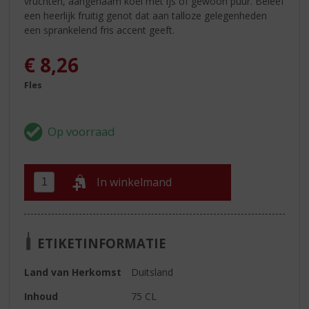
vruchten, aangenaam koel met ijs of gewoon puur. Beleef
een heerlijk fruitig genot dat aan talloze gelegenheden
een sprankelend fris accent geeft.
€
8,26
Fles
In winkelmand
ETIKETINFORMATIE
Land van Herkomst
Duitsland
Inhoud
75 CL