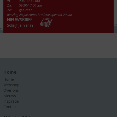
Vr
:
9.30-17.30 uur
Za
:
09.30-17.00 uur
Zo:
gesloten
dinsdag 28 juli zomerbraderie open tot 20 uur
NIEUWSBRIEF
Schrijf je hier in
Home
Home
Webshop
Over ons
Nieuws
Inspiratie
Contact