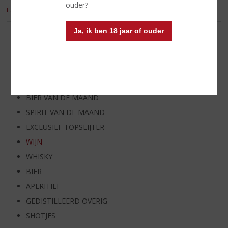
ouder?
EXCL. BTW
INCL. BTW
Ja, ik ben 18 jaar of ouder
AANBIEDINGEN
WIJN VAN DE MAAND
WHISKY VAN DE MAAND
RUM VAN DE MAAND
BIER VAN DE MAAND
SPIRIT VAN DE MAAND
EXCLUSIEF TOPSLIJTER
WIJN
WHISKY
BIER
APERITIEF
GEDISTILLEERD OVERIG
SHOTJES