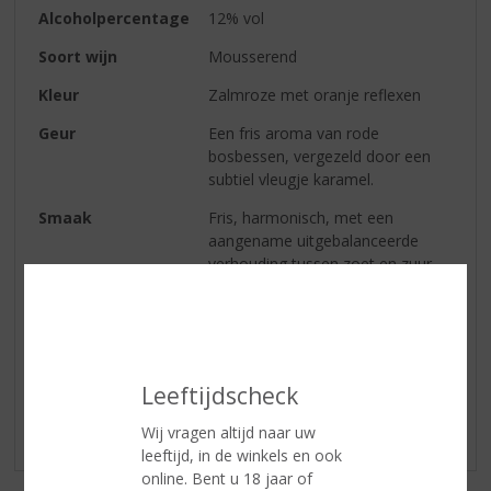
Alcoholpercentage
12% vol
Soort wijn
Mousserend
Kleur
Zalmroze met oranje reflexen
Geur
Een fris aroma van rode
bosbessen, vergezeld door een
subtiel vleugje karamel.
Smaak
Fris, harmonisch, met een
aangename uitgebalanceerde
verhouding tussen zoet en zuur.
Reviews
Leeftijdscheck
Schrijf een review
Wij vragen altijd naar uw
Er zijn nog geen reviews geplaatst voor dit product
leeftijd, in de winkels en ook
online. Bent u 18 jaar of