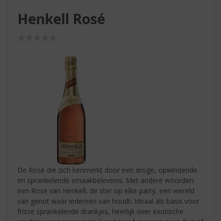
S
p
Henkell Rosé
r
i
(0,0
n
/
g
5)
n
a
a
r
d
e
n
a
v
i
g
De Rosé die zich kenmerkt door een droge, opwindende
a
en sprankelende smaakbelevenis. Met andere woorden:
t
een Rosé van Henkell, de ster op elke party, een wereld
i
van genot waar iedereen van houdt: Ideaal als basis voor
e
frisse sprankelende drankjes, heerlijk over exotische