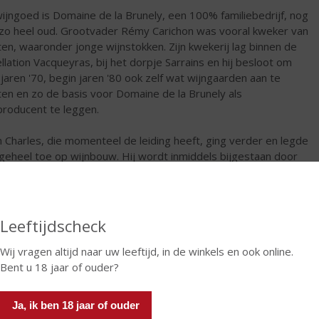
wijngoed is Domaine de la Brunely, een 100% familiebedrijf, nog
 zo heel oud. Grootvader Rémy Carichon was vooral kweker van
ten, waaronder jonge wijnstokken. Zijn kwekerij lag binnen de
llation Vacqueyras, bij het dorpje Sarrains en hij besloot om
 jaren '70, begin jaren '80 ook zelf wat wijngaarden aan te
ten en zo de basis voor Domaine de la Brunely als
producent te leggen.
 Charles, die momenteel de leiding heeft, ging verder en legde
 geheel toe op wijnbouw. Hij wordt inmiddels bijgestaan door
 Edouard, die daarmee de 3e generatie vormt. Charles
chon heeft in de loop der jaren het wijngoed uitgebreid van 27
 80ha met wijngaarden in de belangrijkste appellations van de
elijke Rhône. Er wordt met respect voor de natuur gewerkt:
Leeftijdscheck
uid in de wijngaard wordt bestreden door gebruik van een
iale graslaag tussen de rijen, waarmee ook het bodemleven
Wij vragen altijd naar uw leeftijd, in de winkels en ook online.
t bevorderd. Ook bij het wijnmaken wordt zo weinig mogelijk
Bent u 18 jaar of ouder?
grepen. Dat resulteert in heerlijke pure wijnen met volop fruit
en grote levendigheid.
Ja, ik ben 18 jaar of ouder