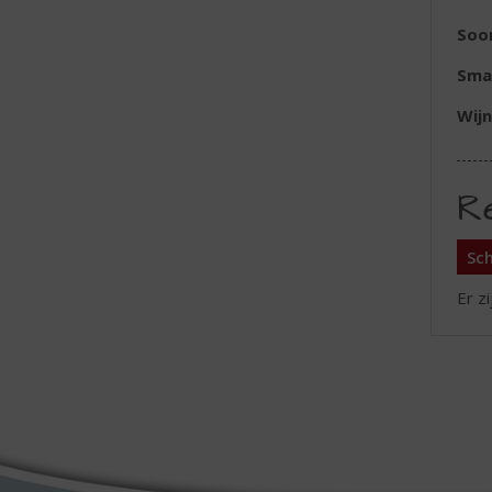
Soor
Sma
Wijn
R
Sch
Er z