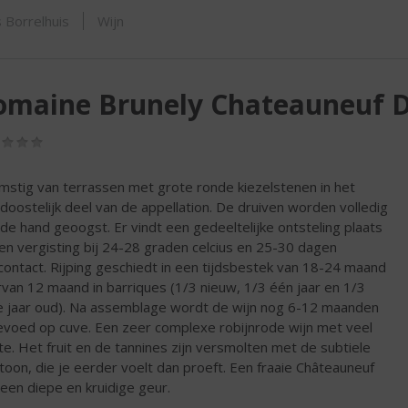
SHOP
 Borrelhuis
Wijn
omaine Brunely Chateauneuf 
(0,0
/
5)
mstig van terrassen met grote ronde kiezelstenen in het
doostelijk deel van de appellation. De druiven worden volledig
de hand geoogst. Er vindt een gedeeltelijke ontsteling plaats
en vergisting bij 24-28 graden celcius en 25-30 dagen
lcontact. Rijping geschiedt in een tijdsbestek van 18-24 maand
van 12 maand in barriques (1/3 nieuw, 1/3 één jaar en 1/3
 jaar oud). Na assemblage wordt de wijn nog 6-12 maanden
voed op cuve. Een zeer complexe robijnrode wijn met veel
te. Het fruit en de tannines zijn versmolten met de subtiele
toon, die je eerder voelt dan proeft. Een fraaie Châteauneuf
een diepe en kruidige geur.