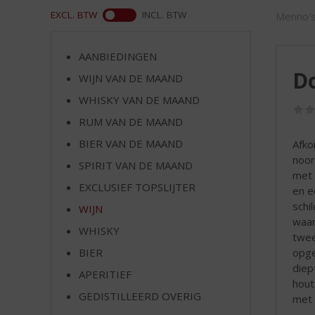
d
WEB
EXCL. BTW
INCL. BTW
Menno's
S
p
r
AANBIEDINGEN
i
D
WIJN VAN DE MAAND
n
g
WHISKY VAN DE MAAND
n
RUM VAN DE MAAND
a
a
BIER VAN DE MAAND
Afko
r
noor
SPIRIT VAN DE MAAND
d
met 
EXCLUSIEF TOPSLIJTER
e
en e
n
schi
WIJN
a
waar
WHISKY
v
twee
i
opge
BIER
g
diep
APERITIEF
a
hout
t
GEDISTILLEERD OVERIG
met 
i