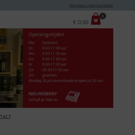
Inloggen mijn topSlijter
P
0
€
0,00
r
i
Openingstijden
j
s
Ma
:
Gesloten
Di
:
9.30-17.30 uur
:
Wo
:
9.30-17.30 uur
Do
:
9.30-17.30 uur
Vr
:
9.30-17.30 uur
Za
:
09.30-17.00 uur
Zo:
gesloten
dinsdag 28 juli zomerbraderie open tot 20 uur
NIEUWSBRIEF
Schrijf je hier in
TACT