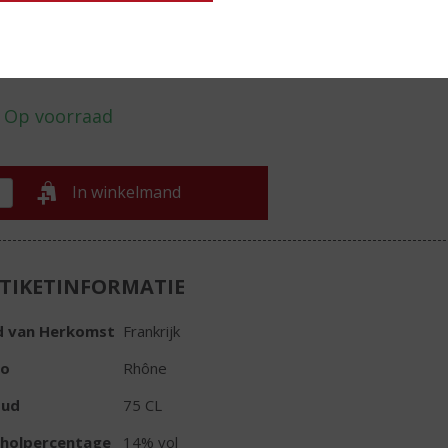
€
28,09
Fles
In winkelmand
TIKETINFORMATIE
d van Herkomst
Frankrijk
io
Rhône
oud
75 CL
oholpercentage
14% vol