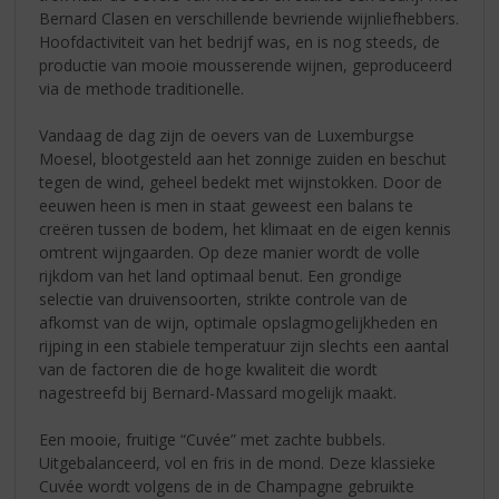
Bernard Clasen en verschillende bevriende wijnliefhebbers.
Hoofdactiviteit van het bedrijf was, en is nog steeds, de
productie van mooie mousserende wijnen, geproduceerd
via de methode traditionelle.
Vandaag de dag zijn de oevers van de Luxemburgse
Moesel, blootgesteld aan het zonnige zuiden en beschut
tegen de wind, geheel bedekt met wijnstokken. Door de
eeuwen heen is men in staat geweest een balans te
creëren tussen de bodem, het klimaat en de eigen kennis
omtrent wijngaarden. Op deze manier wordt de volle
rijkdom van het land optimaal benut. Een grondige
selectie van druivensoorten, strikte controle van de
afkomst van de wijn, optimale opslagmogelijkheden en
rijping in een stabiele temperatuur zijn slechts een aantal
van de factoren die de hoge kwaliteit die wordt
nagestreefd bij Bernard-Massard mogelijk maakt.
Een mooie, fruitige “Cuvée” met zachte bubbels.
Uitgebalanceerd, vol en fris in de mond. Deze klassieke
Cuvée wordt volgens de in de Champagne gebruikte