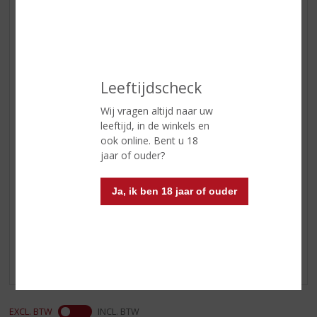
Land van Herkomst
Luxemburg
Druivensoort
Chardonnay, Pinot Blanc, Chenin
en Riesling.
Inhoud
75 CL
Leeftijdscheck
Alcoholpercentage
12% vol
Wij vragen altijd naar uw
leeftijd, in de winkels en
Soort wijn
Mousserend
ook online. Bent u 18
Smaaktype Wijn
Licht & Zoet
jaar of ouder?
Ja, ik ben 18 jaar of ouder
Reviews
Schrijf een review
Er zijn nog geen reviews geplaatst voor dit product
EXCL. BTW
INCL. BTW