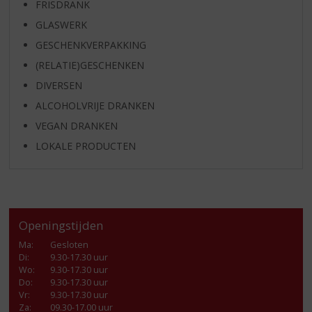
FRISDRANK
GLASWERK
GESCHENKVERPAKKING
(RELATIE)GESCHENKEN
DIVERSEN
ALCOHOLVRIJE DRANKEN
VEGAN DRANKEN
LOKALE PRODUCTEN
Openingstijden
Ma
:
Gesloten
Di
:
9.30-17.30 uur
Wo
:
9.30-17.30 uur
Do
:
9.30-17.30 uur
Vr
:
9.30-17.30 uur
Za
:
09.30-17.00 uur