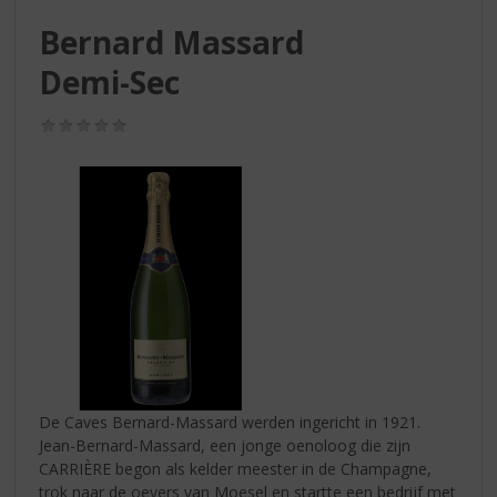
S
p
Bernard Massard
r
Demi-Sec
i
n
g
(0,0
/
n
5)
a
a
r
d
e
n
a
v
i
g
a
De Caves Bernard-Massard werden ingericht in 1921.
t
Jean-Bernard-Massard, een jonge oenoloog die zijn
i
CARRIÈRE begon als kelder meester in de Champagne,
e
trok naar de oevers van Moesel en startte een bedrijf met