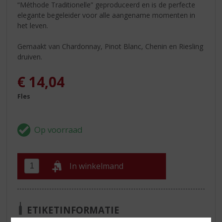
“Méthode Traditionelle” geproduceerd en is de perfecte
elegante begeleider voor alle aangename momenten in
het leven.
Gemaakt van Chardonnay, Pinot Blanc, Chenin en Riesling
druiven.
€
14,04
Fles
In winkelmand
ETIKETINFORMATIE