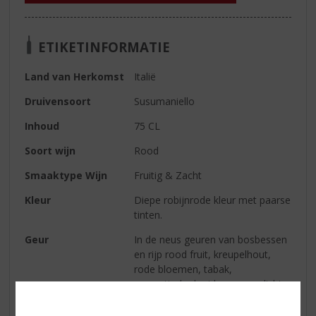
ETIKETINFORMATIE
Land van Herkomst
Italië
Druivensoort
Susumaniello
Inhoud
75 CL
Soort wijn
Rood
Smaaktype Wijn
Fruitig & Zacht
Kleur
Diepe robijnrode kleur met paarse
tinten.
Geur
In de neus geuren van bosbessen
en rijp rood fruit, kreupelhout,
rode bloemen, tabak,
aromatische kruiden en een licht
pittige sensatie.