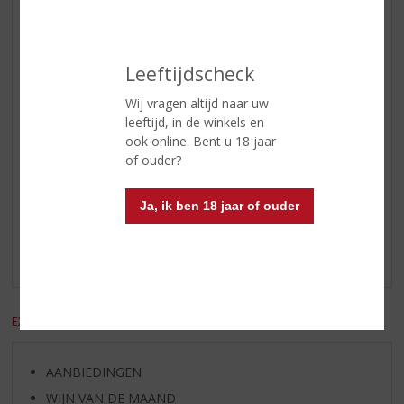
Smaak
Elegant en krachtig met rijpe
tannine, fruitig, smakelijk en met
een lange afdronk.
Leeftijdscheck
Wijn-spijs
Voorgerechten met vlees, pasta
funghi porcini, wild, BBQ en
Wij vragen altijd naar uw
medium rijpe kazen.
leeftijd, in de winkels en
ook online. Bent u 18 jaar
of ouder?
Reviews
Ja, ik ben 18 jaar of ouder
Schrijf een review
Er zijn nog geen reviews geplaatst voor dit product
EXCL. BTW
INCL. BTW
AANBIEDINGEN
WIJN VAN DE MAAND