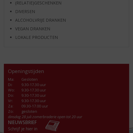
(RELATIE)GESCHENKEN
DIVERSEN
ALCOHOLVRIJE DRANKEN
VEGAN DRANKEN
LOKALE PRODUCTEN
Openingstijden
Ma
:
Gesloten
Di
:
9.30-17.30 uur
Wo
:
9.30-17.30 uur
Do
:
9.30-17.30 uur
Vr
:
9.30-17.30 uur
Za
:
09.30-17.00 uur
Zo:
gesloten
dinsdag 28 juli zomerbraderie open tot 20 uur
NIEUWSBRIEF
Schrijf je hier in