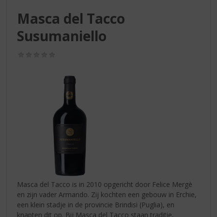
S
p
Masca del Tacco
r
Susumaniello
i
n
g
(0,0
/
n
5)
a
a
r
d
e
n
a
v
i
g
a
Masca del Tacco is in 2010 opgericht door Felice Mergè
t
en zijn vader Armando. Zij kochten een gebouw in Erchie,
i
een klein stadje in de provincie Brindisi (Puglia), en
e
knapten dit op. Bij Masca del Tacco staan traditie,