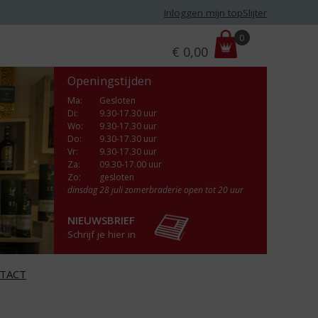
Inloggen mijn topSlijter
P
0
€
0,00
r
i
Openingstijden
j
s
Ma
:
Gesloten
Di
:
9.30-17.30 uur
:
Wo
:
9.30-17.30 uur
Do
:
9.30-17.30 uur
Vr
:
9.30-17.30 uur
Za
:
09.30-17.00 uur
Zo:
gesloten
dinsdag 28 juli zomerbraderie open tot 20 uur
NIEUWSBRIEF
Schrijf je hier in
TACT