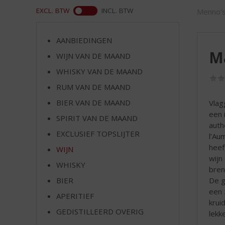
d
WEB
EXCL. BTW
INCL. BTW
Menno's
S
p
r
AANBIEDINGEN
i
Ma
WIJN VAN DE MAAND
n
g
WHISKY VAN DE MAAND
n
RUM VAN DE MAAND
a
a
BIER VAN DE MAAND
Vlag
r
een 
SPIRIT VAN DE MAAND
d
auth
EXCLUSIEF TOPSLIJTER
e
l’Au
n
heef
WIJN
a
wijn
WHISKY
v
bren
i
De g
BIER
g
een 
APERITIEF
a
krui
t
GEDISTILLEERD OVERIG
lekke
i