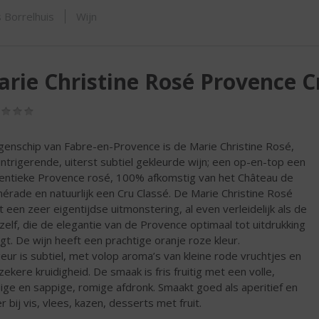
SHOP
 Borrelhuis
Wijn
rie Christine Rosé Provence C
(0,0
/
5)
genschip van Fabre-en-Provence is de Marie Christine Rosé,
intrigerende, uiterst subtiel gekleurde wijn; een op-en-top een
entieke Provence rosé, 100% afkomstig van het Château de
mérade en natuurlijk een Cru Classé. De Marie Christine Rosé
t een zeer eigentijdse uitmonstering, al even verleidelijk als de
 zelf, die de elegantie van de Provence optimaal tot uitdrukking
gt. De wijn heeft een prachtige oranje roze kleur.
eur is subtiel, met volop aroma’s van kleine rode vruchtjes en
zekere kruidigheid. De smaak is fris fruitig met een volle,
dige en sappige, romige afdronk. Smaakt goed als aperitief en
r bij vis, vlees, kazen, desserts met fruit.