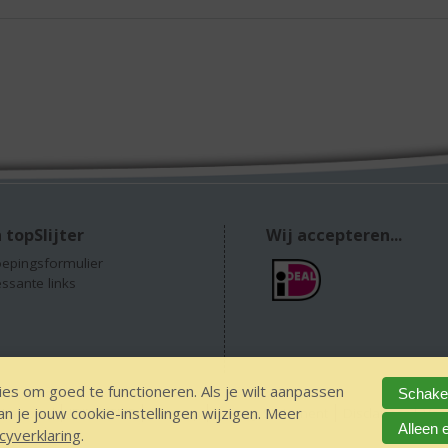
 topSlijter
Wij accepteren...
epingsformulier
essante links
es om goed te functioneren. Als je wilt aanpassen
Schakel
 je jouw cookie-instellingen wijzigen. Meer
 alcohol
IDIN/ITSME
sitemap
Privacy Statement
Disclaimer
Ver
Alleen 
cyverklaring
.