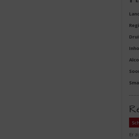
Lan
Reg
Dru
Inh
Alc
Soor
Sma
R
Sch
Er z