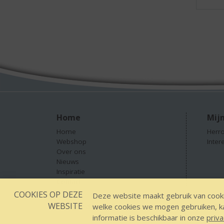
Home
Mijn
Home
Herro
Webshop
Inter
Over ons
Nieuws
Inspiratie
Contact
COOKIES OP DEZE
Deze website maakt gebruik van cooki
WEBSITE
welke cookies we mogen gebruiken, kan
Designed by YOOKY smart concepts
GEEN 18 GEEN
informatie is beschikbaar in onze
priva