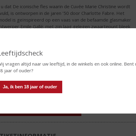
 u dat De iconische fles waarin de Cuvée Marie Christine wordt
vuld, is ontworpen in de jaren ’50 door Charlotte Fabre. Het
model is geïnspireerd op een vaas van de befaamde glasmaker
ntwerper Emile Gallé; met zijn laag gelegen zwaartepunt bleek
bijzonder geschikt om in de restauratierijtuigen van Wagon Lits
afel te sieren, zonder bij elke bocht om te vallen.
€
12,39
Leeftijdscheck
ij vragen altijd naar uw leeftijd, in de winkels en ook online. Bent 
Fles
8 jaar of ouder?
Ja, ik ben 18 jaar of ouder
In winkelmand
TIKETINFORMATIE