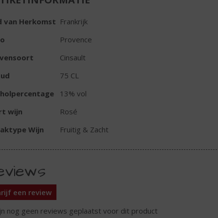
d van Herkomst
Frankrijk
io
Provence
ivensoort
Cinsault
oud
75 CL
oholpercentage
13% vol
t wijn
Rosé
aktype Wijn
Fruitig & Zacht
eviews
rijf een review
ijn nog geen reviews geplaatst voor dit product