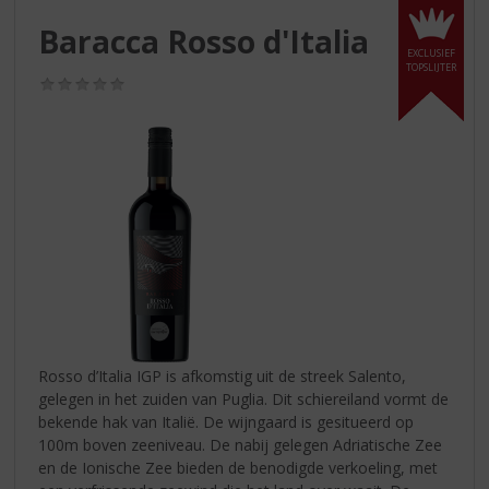
S
p
Baracca Rosso d'Italia
r
EXCLUSIEF
TOPSLIJTER
i
(0,0
n
/
g
5)
n
a
a
r
d
e
n
a
v
i
g
Rosso d’Italia IGP is afkomstig uit de streek Salento,
a
gelegen in het zuiden van Puglia. Dit schiereiland vormt de
t
bekende hak van Italië. De wijngaard is gesitueerd op
i
100m boven zeeniveau. De nabij gelegen Adriatische Zee
e
en de Ionische Zee bieden de benodigde verkoeling, met