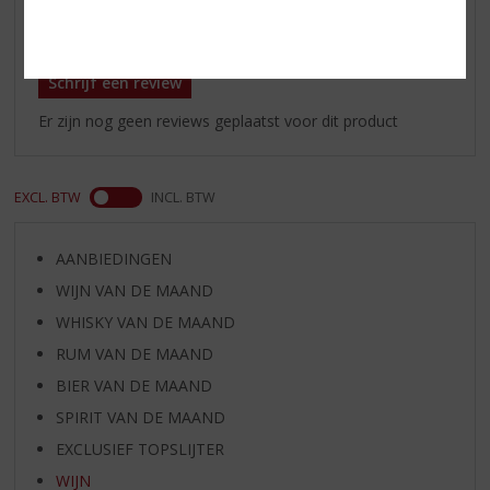
Reviews
Schrijf een review
Er zijn nog geen reviews geplaatst voor dit product
EXCL. BTW
INCL. BTW
AANBIEDINGEN
WIJN VAN DE MAAND
WHISKY VAN DE MAAND
RUM VAN DE MAAND
BIER VAN DE MAAND
SPIRIT VAN DE MAAND
EXCLUSIEF TOPSLIJTER
WIJN