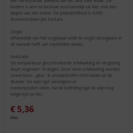
een verfrissende zeewind die het land over waait. De
bodem is arm en bestaat voornamelijk uit klei, met een
diepte van één meter. De plantdichtheid is 4.500
druivenstokken per hectare.
Oogst
Afhankelijk van het oogstjaar vindt de oogst doorgaans in
de tweede helft van september plaats.
Vinificatie
De temperatuur gecontroleerde schilweking en vergisting
duurt ongeveer 10 dagen. Door deze schilweking worden
zowel kleur-, geur- & smaakstoffen onttrokken uit de
druiven. De wijn rijpt vervolgens in
roestvrijstalen vaten. Na de botteling rijpt de wijn nog
enige tijd op fles.
€
5,36
Fles