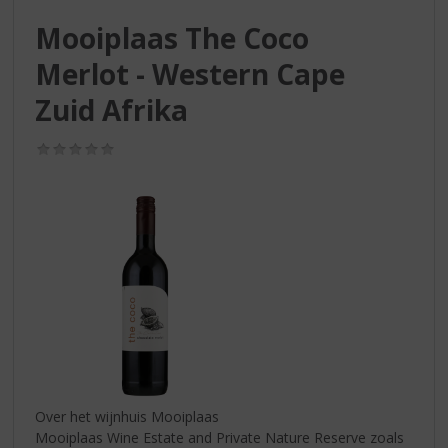
S
p
Mooiplaas The Coco
r
Merlot - Western Cape
i
n
Zuid Afrika
g
n
(0,0
a
/
a
5)
r
d
e
n
a
v
i
g
a
t
i
Over het wijnhuis Mooiplaas
e
Mooiplaas Wine Estate and Private Nature Reserve zoals