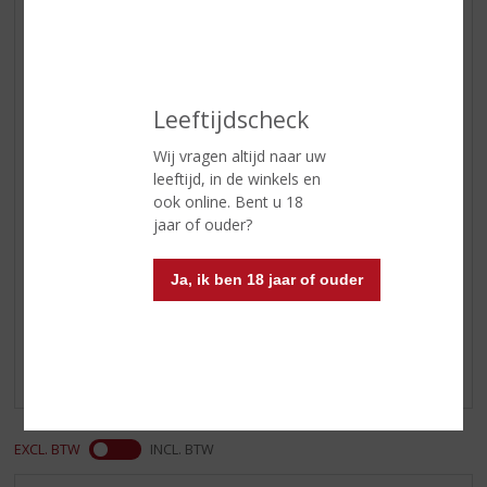
ETIKETINFORMATIE
Leeftijdscheck
Land van Herkomst
Zuid-Afrika
Wij vragen altijd naar uw
Inhoud
75 CL
leeftijd, in de winkels en
ook online. Bent u 18
Alcoholpercentage
14.5% vol
jaar of ouder?
Reviews
Ja, ik ben 18 jaar of ouder
Schrijf een review
Er zijn nog geen reviews geplaatst voor dit product
EXCL. BTW
INCL. BTW