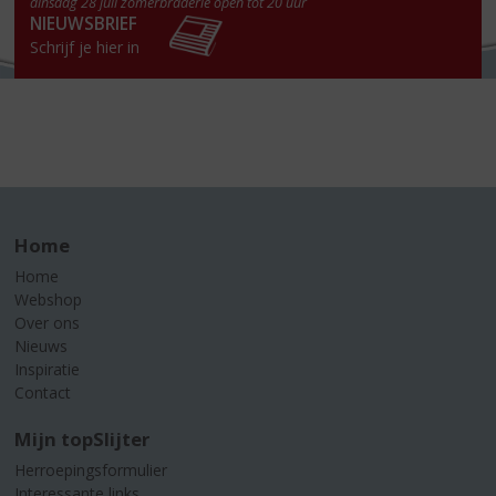
dinsdag 28 juli zomerbraderie open tot 20 uur
NIEUWSBRIEF
Schrijf je hier in
Home
Home
Webshop
Over ons
Nieuws
Inspiratie
Contact
Mijn topSlijter
Herroepingsformulier
Interessante links