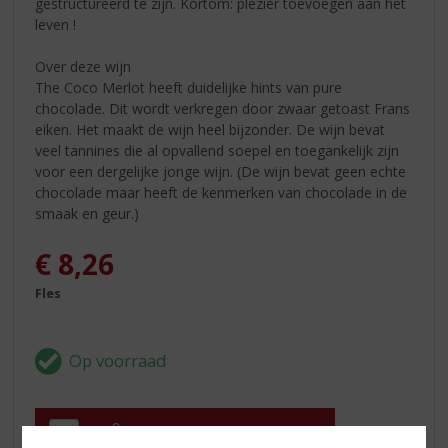
gestructureerd te zijn. Kortom: plezier toevoegen aan het
leven !
Over deze wijn
The Coco Merlot heeft duidelijke hints van pure
chocolade. Dit wordt verkregen door zwaar getoast Frans
eiken. Het maakt de wijn heel bijzonder. De wijn bevat
veel tannines die al opvallend soepel en toegankelijk zijn
voor een dergelijke jonge wijn. (De wijn bevat geen echte
chocolade maar heeft de kenmerken van chocolade in de
smaak en geur.)
€
8,26
Fles
In winkelmand