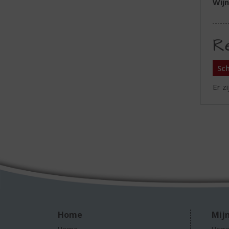
Wijn
R
Sch
Er z
Home
Mijn