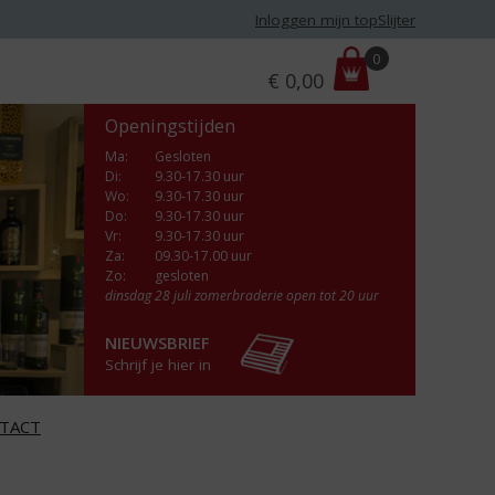
Inloggen mijn topSlijter
P
0
€
0,00
r
i
Openingstijden
j
s
Ma
:
Gesloten
Di
:
9.30-17.30 uur
:
Wo
:
9.30-17.30 uur
Do
:
9.30-17.30 uur
Vr
:
9.30-17.30 uur
Za
:
09.30-17.00 uur
Zo:
gesloten
dinsdag 28 juli zomerbraderie open tot 20 uur
NIEUWSBRIEF
Schrijf je hier in
TACT