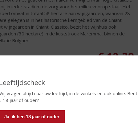
bij in ieder stadium de zorg voor het milieu voorop staat. Het
goed omvat in totaal 58 hectare aan wijngaarden, waarvan 28
are gelegen is in het historische kerngebied van de Chianti.
t wijngaarden in Chianti Classico, bezit het wijnhuis ook
gaarden (30 hectare) in de kuststrook Maremma, binnen de
llatie Bolgheri.
€
12,39
Fles
Leeftijdscheck
Wij vragen altijd naar uw leeftijd, in de winkels en ook online. Bent
u 18 jaar of ouder?
In winkelmand
Ja, ik ben 18 jaar of ouder