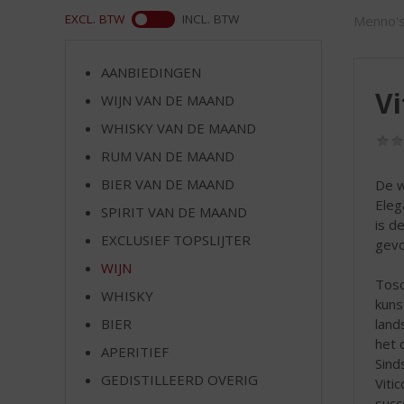
d
WEB
EXCL. BTW
INCL. BTW
Menno's
S
p
r
AANBIEDINGEN
i
Vi
WIJN VAN DE MAAND
n
g
WHISKY VAN DE MAAND
n
RUM VAN DE MAAND
a
a
BIER VAN DE MAAND
De w
r
Eleg
SPIRIT VAN DE MAAND
d
is d
EXCLUSIEF TOPSLIJTER
e
gevo
n
WIJN
a
Tosc
WHISKY
v
kuns
i
BIER
land
g
het 
APERITIEF
a
Sind
t
GEDISTILLEERD OVERIG
Viti
i
succ