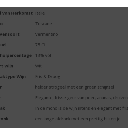
TIKETINFORMATIE
d van Herkomst
Italië
io
Toscane
ivensoort
Vermentino
oud
75 CL
oholpercentage
13% vol
t wijn
Wit
aktype Wijn
Fris & Droog
r
helder strogeel met een groen schijnsel
r
Elegante, frisse geur van peer, ananas, druiven
ak
In de mond is de wijn intens en elegant met fris
ronk
een lange afdronk met een prettig bittertje.