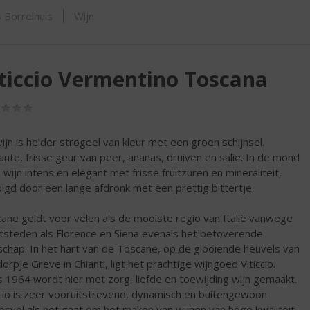
SHOP
 Borrelhuis
Wijn
ticcio Vermentino Toscana
(0,0
/
5)
ijn is helder strogeel van kleur met een groen schijnsel.
ante, frisse geur van peer, ananas, druiven en salie. In de mond
e wijn intens en elegant met frisse fruitzuren en mineraliteit,
lgd door een lange afdronk met een prettig bittertje.
ane geldt voor velen als de mooiste regio van Italië vanwege
tsteden als Florence en Siena evenals het betoverende
schap. In het hart van de Toscane, op de glooiende heuvels van
dorpje Greve in Chianti, ligt het prachtige wijngoed Viticcio.
s 1964 wordt hier met zorg, liefde en toewijding wijn gemaakt.
ccio is zeer vooruitstrevend, dynamisch en buitengewoon
esvol als het gaat om het maken van wijnen van hoge kwaliteit,