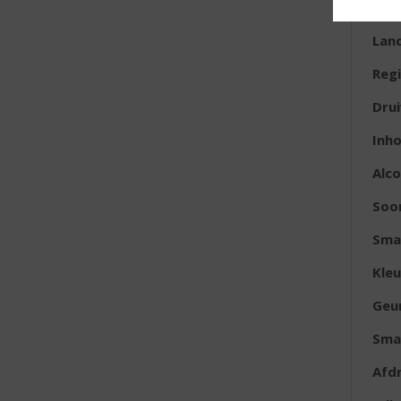
E
Lan
Reg
Dru
Inh
Alc
Soor
Sma
Kleu
Geu
Sma
Afd