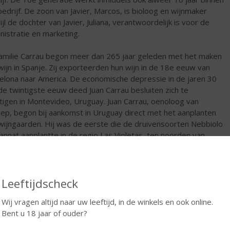
bedrijf. De zoon van Javier, Marcos, is bioloog en wijnmaker
ijl de dochter van Javier, Juliana, verantwoordelijk is voor de
nistratie en marketing.
amilie Carrau begon meer dan 265 jaar geleden met het maken
wijn in Spanje. Zij exporteerden hun wijn in de 18e eeuw van
elona naar America. De economische depressie in de jaren 30
de twintigste eeuw deed Juan Carrau besluiten zich te
tigen in Montevideo, Uruguay. Juan Carrau, oenoloog van
ep, begon bij aankomst in Uruguay direct met het aanplanten
wijngaarden. Hij was de eerste die de druivensoorten Nebbiolo
annat aanplantte in de regio Las Violetas, ten noorden van
evideo. Las Violetas bevindt zich op exact dezelfde
dtegraad als de bekende wijngebieden van Chili en Zuid Afrika.
steeds zijn hier enkele van de oudste wijnstokken van het land
inden. Wind van de oceaan tempert de hitte tijdens de
Leeftijdscheck
rmaanden in Las Violetas en 's winters is het gebied vrij van
Wij vragen altijd naar uw leeftijd, in de winkels en ook online.
t. Door de flinke temperatuurverschillen tussen dag en nacht
Bent u 18 jaar of ouder?
en de druiven langzaam en krijgen ze alle gelegenheid om hun
edige aromapotentieel te ontwikkelen. De familie Carrau bezit in