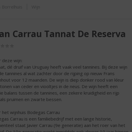
SHOP
 Borrelhuis
Wijn
an Carrau Tannat De Reserva
(0,0
/
5)
 deze wijn:
at, dé druif van Uruguay heeft vaak veel tannines. Bij deze wijn
 de tannines al wat zachter door de rijping op nieuw Frans
nhout voor 12 maanden. De wijn is diep donker rood van kleur
tonen van ceder en viooltjes in de neus. De wijn heeft een
e balans tussen de tannines, een zekere kruidigheid en rijp
t als pruimen en zwarte bessen.
 het wijnhuis Bodegas Carrau
gas Carrau is een familiebedrijf met een lange historie,
nteel staat Javier Carrau (9e generatie) aan het roer van het
ijf. De 10e generatie werkt inmiddels ook alweer 10 jaar binnen