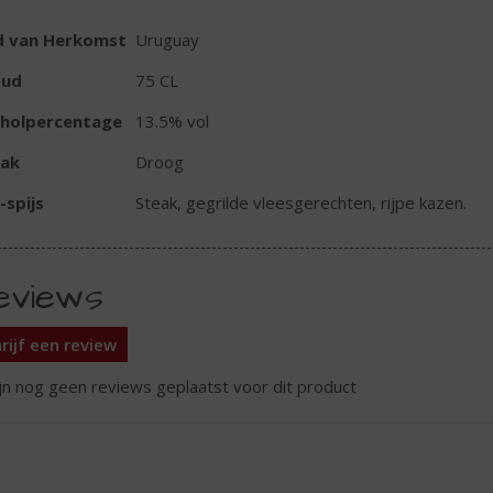
d van Herkomst
Uruguay
oud
75 CL
oholpercentage
13.5% vol
ak
Droog
-spijs
Steak, gegrilde vleesgerechten, rijpe kazen.
eviews
rijf een review
ijn nog geen reviews geplaatst voor dit product