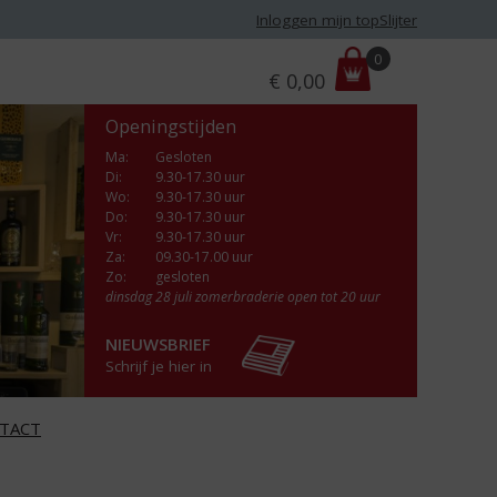
Inloggen mijn topSlijter
P
0
€
0,00
r
i
Openingstijden
j
s
Ma
:
Gesloten
Di
:
9.30-17.30 uur
:
Wo
:
9.30-17.30 uur
Do
:
9.30-17.30 uur
Vr
:
9.30-17.30 uur
Za
:
09.30-17.00 uur
Zo:
gesloten
dinsdag 28 juli zomerbraderie open tot 20 uur
NIEUWSBRIEF
Schrijf je hier in
TACT