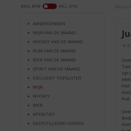
d
WEB
EXCL. BTW
INCL. BTW
Menno's
S
p
r
AANBIEDINGEN
i
Ju
WIJN VAN DE MAAND
n
g
WHISKY VAN DE MAAND
n
RUM VAN DE MAAND
a
a
BIER VAN DE MAAND
Over
r
Tann
SPIRIT VAN DE MAAND
d
zijn
EXCLUSIEF TOPSLIJTER
e
eike
n
met 
WIJN
a
mooi
WHISKY
v
frui
i
BIER
g
Over
APERITIEF
a
Bode
t
GEDISTILLEERD OVERIG
mome
i
bedr