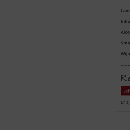
Lan
Inh
Alc
Sma
Wijn
R
Sch
Er z