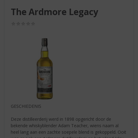
S
p
The Ardmore Legacy
r
i
(0,0
n
/
g
5)
n
a
a
r
d
e
n
a
v
i
g
GESCHIEDENIS
a
t
Deze distilleerderij werd in 1898 opgericht door de
i
bekende whiskyblender Adam Teacher, wiens naam al
e
heel lang aan een zachte soepele blend is gekoppeld. Ooit