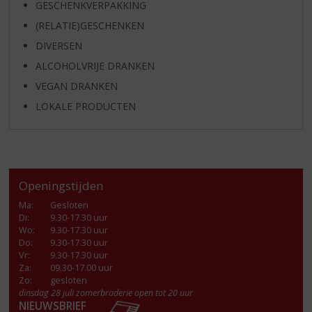
GESCHENKVERPAKKING
(RELATIE)GESCHENKEN
DIVERSEN
ALCOHOLVRIJE DRANKEN
VEGAN DRANKEN
LOKALE PRODUCTEN
Openingstijden
Ma
:
Gesloten
Di
:
9.30-17.30 uur
Wo
:
9.30-17.30 uur
Do
:
9.30-17.30 uur
Vr
:
9.30-17.30 uur
Za
:
09.30-17.00 uur
Zo:
gesloten
dinsdag 28 juli zomerbraderie open tot 20 uur
NIEUWSBRIEF