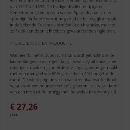
was er ook een Ardmore distilleerderij op het eiland Islay,
van 1817 tot 1835. De huidige distilleerderij ligt in
Kennethmont, ten oosten van de Speyside, naast een
spoorlijn. Ardmore vormt nog altijd de belangrijkste malt
in de bekende Teacher’s blended Scotch whisky, maar is
zelf ook een door liefhebbers gewaardeerde single malt.
INGREDIËNTEN EN PRODUCTIE
Wanneer bij het mouten turfrook wordt gebruikt om de
kiemende gerst te drogen, krijgt de whisky uiteindelijk een
rokerige smaak en geur. Ardmore Legacy wordt gemaakt
met een mengsel van 80% geturfde en 20% ongeturfde
mout. De whisky rijpt in vaten van Amerikaans eikenhout,
waar voorheen bourbon in heeft gezeten. Het water komt
van een bron uit de omliggende heuvels - Knockandy Hill.
€
27,26
Fles