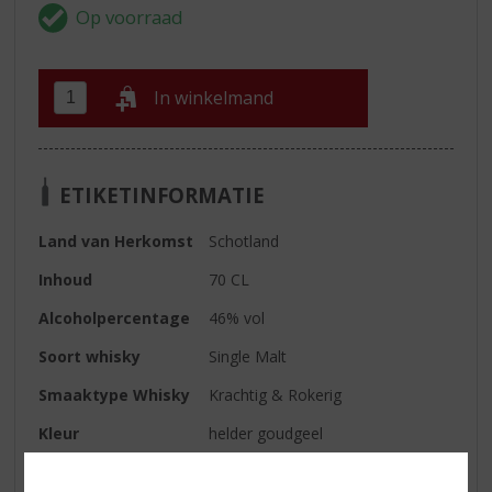
In winkelmand
ETIKETINFORMATIE
Land van Herkomst
Schotland
Inhoud
70 CL
Alcoholpercentage
46% vol
Soort whisky
Single Malt
Smaaktype Whisky
Krachtig & Rokerig
Kleur
helder goudgeel
Geur
een licht-rokerige, ietwat kruidige