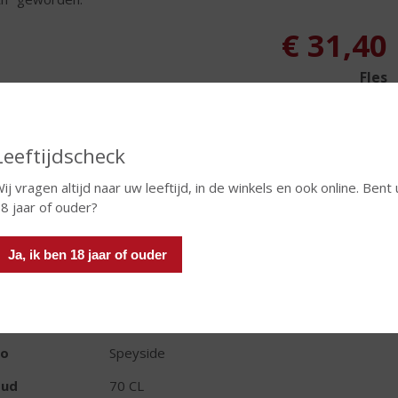
€
31,40
Fles
Leeftijdscheck
ij vragen altijd naar uw leeftijd, in de winkels en ook online. Bent 
In winkelmand
8 jaar of ouder?
Ja, ik ben 18 jaar of ouder
TIKETINFORMATIE
d van Herkomst
Schotland
io
Speyside
oud
70 CL