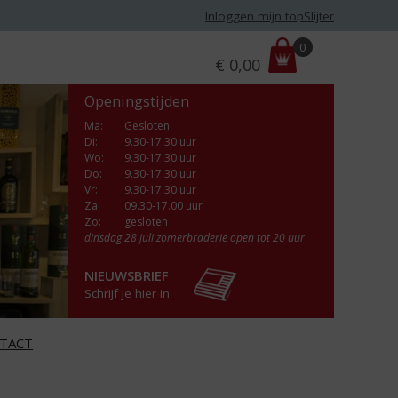
Inloggen mijn topSlijter
P
0
€
0,00
r
i
Openingstijden
j
s
Ma
:
Gesloten
Di
:
9.30-17.30 uur
:
Wo
:
9.30-17.30 uur
Do
:
9.30-17.30 uur
Vr
:
9.30-17.30 uur
Za
:
09.30-17.00 uur
Zo:
gesloten
dinsdag 28 juli zomerbraderie open tot 20 uur
NIEUWSBRIEF
Schrijf je hier in
TACT