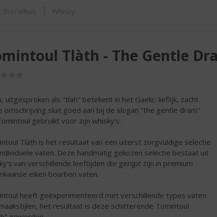
SHOP
 Borrelhuis
Whisky
mintoul Tlàth - The Gentle D
(0,0
/
5)
, uitgesproken als "tlah" betekent in het Gaelic: lieflijk, zacht.
 omschrijving sluit goed aan bij de slogan "the gentle dram"
Tomintoul gebruikt voor zijn whisky's.
ntoul Tlàth is het resultaat van een uiterst zorgvuldige selectie
individuele vaten. Deze handmatig gekozen selectie bestaat uit
ky's van verschillende leeftijden die gerijpt zijn in premium
ikaanse eiken bourbon vaten.
ntoul heeft geëxperimenteerd met verschillende types vaten
maakstijlen, het resultaat is deze schitterende Tomintoul
th" geworden.