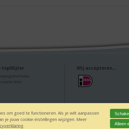
 topSlijter
Wij accepteren...
epingsformulier
essante links
es om goed te functioneren. Als je wilt aanpassen
Schakel
 je jouw cookie-instellingen wijzigen. Meer
 alcohol
IDIN/ITSME
sitemap
Privacy Statement
Disclaimer
Ver
Alleen 
cyverklaring
.