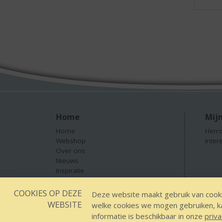
Home
Mijn
Home
Herro
Webshop
Inter
Over ons
Nieuws
Inspiratie
Contact
COOKIES OP DEZE
Deze website maakt gebruik van cooki
WEBSITE
welke cookies we mogen gebruiken, kan
Designed by YOOKY smart concepts
GEEN 18 GEEN
informatie is beschikbaar in onze
priva