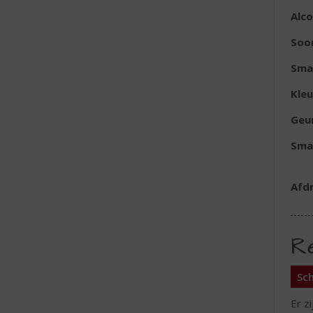
Alc
Soo
Sma
Kleu
Geu
Sma
Afd
R
Sch
Er z