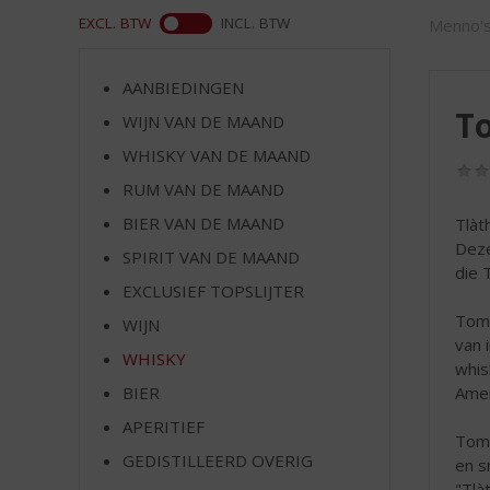
d
WEB
EXCL. BTW
INCL. BTW
Menno's
S
p
r
AANBIEDINGEN
i
To
WIJN VAN DE MAAND
n
g
WHISKY VAN DE MAAND
n
RUM VAN DE MAAND
a
a
BIER VAN DE MAAND
Tlàth
r
Deze
SPIRIT VAN DE MAAND
d
die 
EXCLUSIEF TOPSLIJTER
e
n
Tomi
WIJN
a
van 
WHISKY
v
whis
i
Amer
BIER
g
APERITIEF
a
Tomi
t
GEDISTILLEERD OVERIG
en s
i
"Tlà