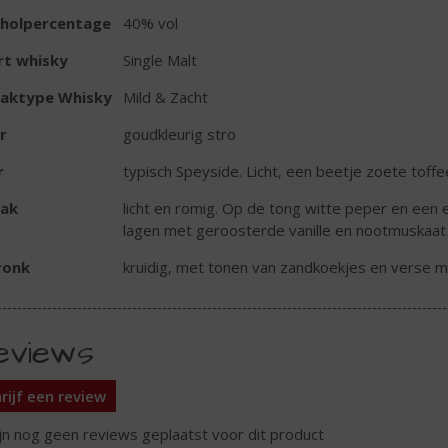
oholpercentage
40% vol
rt whisky
Single Malt
aktype Whisky
Mild & Zacht
r
goudkleurig stro
r
typisch Speyside. Licht, een beetje zoete toffee
ak
licht en romig. Op de tong witte peper en een 
lagen met geroosterde vanille en nootmuskaat
ronk
kruidig, met tonen van zandkoekjes en verse m
eviews
rijf een review
ijn nog geen reviews geplaatst voor dit product