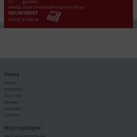
Zo:
gesloten
dinsdag 28 juli zomerbraderie open tot 20 uur
NIEUWSBRIEF
Schrijf je hier in
Home
Home
Webshop
Over ons
Nieuws
Inspiratie
Contact
Mijn topSlijter
Herroepingsformulier