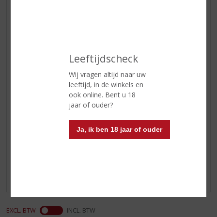
vanille, mint en melasse in de
neus
Smaak
aangenaam zoet van smaak met
tonen van bruine suiker en
kruidigheid die eiken verraadt.
Leeftijdscheck
Toffee, donker fruit en anijs
Wij vragen altijd naar uw
Afdronk
deze soepele whiskey heeft een
leeftijd, in de winkels en
lange afdronk en een serieuze
ook online. Bent u 18
diepte
jaar of ouder?
Ja, ik ben 18 jaar of ouder
Reviews
Schrijf een review
Er zijn nog geen reviews geplaatst voor dit product
EXCL. BTW
INCL. BTW