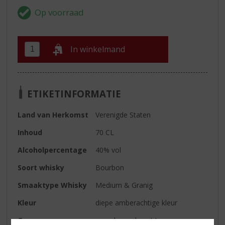
In winkelmand
ETIKETINFORMATIE
Land van Herkomst
Verenigde Staten
Inhoud
70 CL
Alcoholpercentage
40% vol
Soort whisky
Bourbon
Smaaktype Whisky
Medium & Granig
Kleur
diepe amberachtige kleur
Geur
complex en bevat tonen van