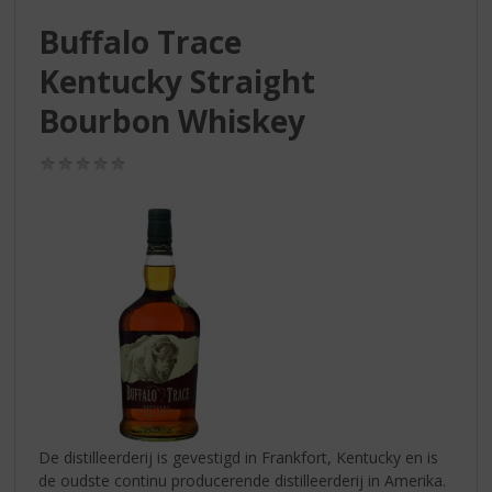
S
p
Buffalo Trace
r
Kentucky Straight
i
n
Bourbon Whiskey
g
n
(0,0
a
/
a
5)
r
d
e
n
a
v
i
g
a
t
i
De distilleerderij is gevestigd in Frankfort, Kentucky en is
e
de oudste continu producerende distilleerderij in Amerika.