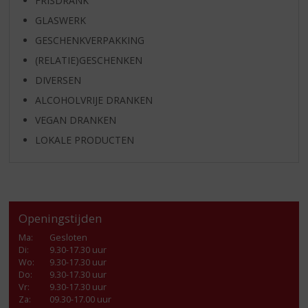
FRISDRANK
GLASWERK
GESCHENKVERPAKKING
(RELATIE)GESCHENKEN
DIVERSEN
ALCOHOLVRIJE DRANKEN
VEGAN DRANKEN
LOKALE PRODUCTEN
Openingstijden
Ma
:
Gesloten
Di
:
9.30-17.30 uur
Wo
:
9.30-17.30 uur
Do
:
9.30-17.30 uur
Vr
:
9.30-17.30 uur
Za
:
09.30-17.00 uur