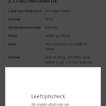
ETIKETINFORMATIE
Land van Herkomst
Verenigde Staten
Inhoud
70 CL
Alcoholpercentage
35% vol
Kleur
helder goudbruin
Geur
een overdaad van vanille en
kaneel
Smaak
zoet en pittig, een flinke dosis
kaneel zorgt voor een explosie
Afdronk
medium lang, kaneel blijft hangen
Wijn-spijs
heerlijk bij gegrilde eendenborst
Reviews
Leeftijdscheck
Wij vragen altijd naar uw