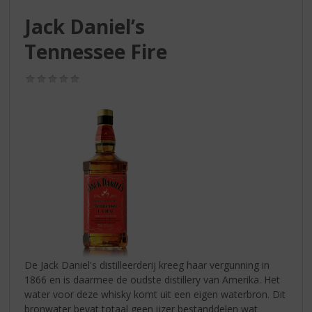
S
p
Jack Daniel’s
r
Tennessee Fire
i
n
g
(0,0
/
n
5)
a
a
r
d
e
n
a
v
i
g
a
De Jack Daniel's distilleerderij kreeg haar vergunning in
t
1866 en is daarmee de oudste distillery van Amerika. Het
i
water voor deze whisky komt uit een eigen waterbron. Dit
e
bronwater bevat totaal geen ijzer bestanddelen wat