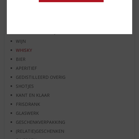
RUM VAN DE MAAND
BIER VAN DE MAAND
SPIRIT VAN DE MAAND
EXCLUSIEF TOPSLIJTER
WIJN
WHISKY
BIER
APERITIEF
GEDISTILLEERD OVERIG
SHOTJES
KANT EN KLAAR
FRISDRANK
GLASWERK
GESCHENKVERPAKKING
(RELATIE)GESCHENKEN