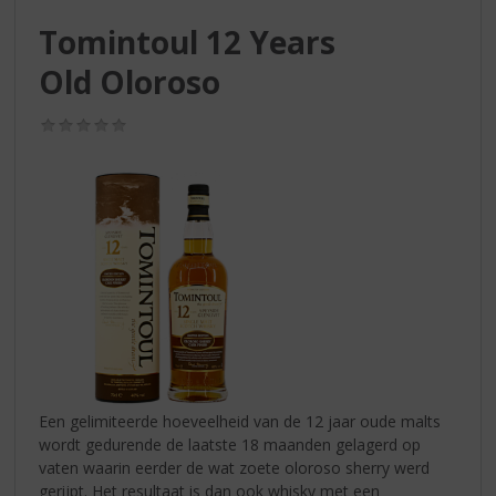
S
p
Tomintoul 12 Years
r
Old Oloroso
i
n
g
(0,0
/
n
5)
a
a
r
d
e
n
a
v
i
g
a
Een gelimiteerde hoeveelheid van de 12 jaar oude malts
t
wordt gedurende de laatste 18 maanden gelagerd op
i
vaten waarin eerder de wat zoete oloroso sherry werd
e
gerijpt. Het resultaat is dan ook whisky met een