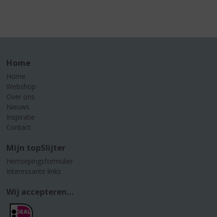
Home
Home
Webshop
Over ons
Nieuws
Inspiratie
Contact
Mijn topSlijter
Herroepingsformulier
Interessante links
Wij accepteren...