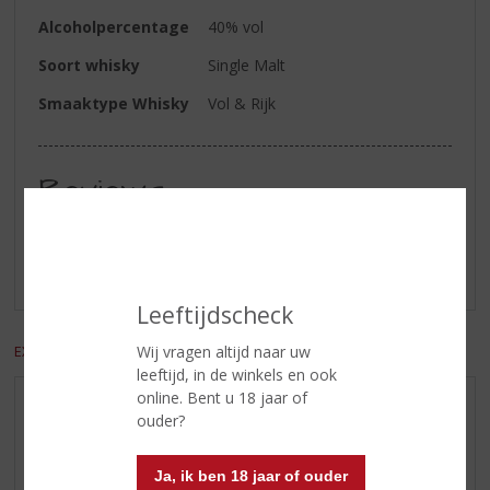
Alcoholpercentage
40% vol
Soort whisky
Single Malt
Smaaktype Whisky
Vol & Rijk
Reviews
Schrijf een review
Er zijn nog geen reviews geplaatst voor dit product
Leeftijdscheck
Wij vragen altijd naar uw
EXCL. BTW
INCL. BTW
leeftijd, in de winkels en ook
online. Bent u 18 jaar of
AANBIEDINGEN
ouder?
WIJN VAN DE MAAND
WHISKY VAN DE MAAND
Ja, ik ben 18 jaar of ouder