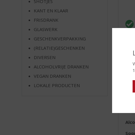
SHOTJES
e
KANT EN KLAAR
FRISDRANK
GLASWERK
GESCHENKVERPAKKING
(RELATIE)GESCHENKEN
DIVERSEN
W
ALCOHOLVRIJE DRANKEN
1
E
VEGAN DRANKEN
LOKALE PRODUCTEN
Lan
Reg
Inh
Alc
Soo