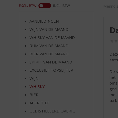
d
WEB
EXCL. BTW
INCL. BTW
Menno's
S
p
r
AANBIEDINGEN
i
Da
WIJN VAN DE MAAND
n
g
WHISKY VAN DE MAAND
n
RUM VAN DE MAAND
a
a
BIER VAN DE MAAND
Deze
r
stre
SPIRIT VAN DE MAAND
d
EXCLUSIEF TOPSLIJTER
e
De s
n
het 
WIJN
a
omst
WHISKY
v
gedi
i
met 
BIER
g
turf.
APERITIEF
a
t
GEDISTILLEERD OVERIG
i