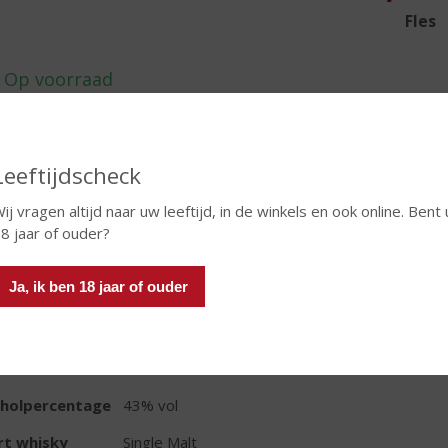
Fles
In winkelmand
Leeftijdscheck
ij vragen altijd naar uw leeftijd, in de winkels en ook online. Bent 
8 jaar of ouder?
TIKETINFORMATIE
Ja, ik ben 18 jaar of ouder
d van Herkomst
Schotland
io
Hooglanden
oud
70 CL
oholpercentage
43% vol
rt whisky
Single Malt