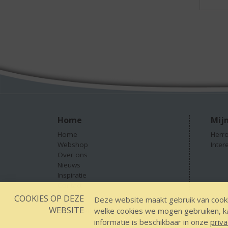
Home
Mijn
Home
Herro
Webshop
Inter
Over ons
Nieuws
Inspiratie
Contact
COOKIES OP DEZE
Deze website maakt gebruik van cooki
WEBSITE
welke cookies we mogen gebruiken, kan
Designed by YOOKY smart concepts
GEEN 18 GEEN
informatie is beschikbaar in onze
priva