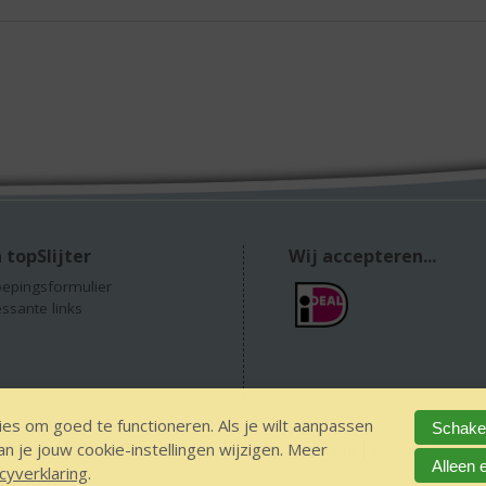
 topSlijter
Wij accepteren...
epingsformulier
essante links
es om goed te functioneren. Als je wilt aanpassen
Schakel
 je jouw cookie-instellingen wijzigen. Meer
 alcohol
IDIN/ITSME
sitemap
Privacy Statement
Disclaimer
Ver
Alleen 
cyverklaring
.