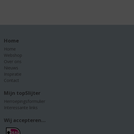
Home
Home
Webshop
Over ons
Nieuws
Inspiratie
Contact
Mijn topSlijter
Herroepingsformulier
Interessante links
Wij accepteren...