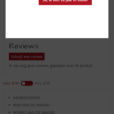
Ja, ik ben 18 jaar of ouder
rokerige smaak van geroosterde
marshmallows.
Afdronk
Zeer lange afdronk met een
vleugje anijs, geroosterde
amandelen en toffee.
Reviews
Schrijf een review
Er zijn nog geen reviews geplaatst voor dit product
EXCL. BTW
INCL. BTW
AANBIEDINGEN
WIJN VAN DE MAAND
WHISKY VAN DE MAAND