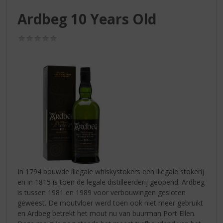
S
p
Ardbeg 10 Years Old
r
i
(0,0
n
/
g
5)
n
a
a
r
d
e
n
a
v
i
g
In 1794 bouwde illegale whiskystokers een illegale stokerij
a
en in 1815 is toen de legale distilleerderij geopend. Ardbeg
t
is tussen 1981 en 1989 voor verbouwingen gesloten
i
geweest. De moutvloer werd toen ook niet meer gebruikt
e
en Ardbeg betrekt het mout nu van buurman Port Ellen.