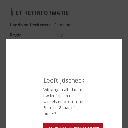
ETIKETINFORMATIE
Land van Herkomst
Schotland
Regio
Islay
Inhoud
70 CL
Alcoholpercentage
46% vol
Soort whisky
Single Malt
Smaaktype Whisky
Krachtig & Rokerig
Leeftijdscheck
Kleur
Licht goud
Wij vragen altijd naar
Geur
Intens en fruitig. Daarnaast
uw leeftijd, in de
complexe geuren als krokante
winkels en ook online.
bacon, gebakken ananas en
Bent u 18 jaar of
perensap.
ouder?
Smaak
Turf, rook en drop. Een warme en