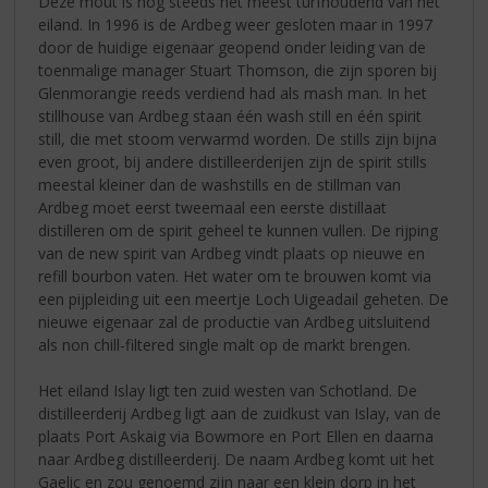
Deze mout is nog steeds het meest turfhoudend van het
eiland. In 1996 is de Ardbeg weer gesloten maar in 1997
door de huidige eigenaar geopend onder leiding van de
toenmalige manager Stuart Thomson, die zijn sporen bij
Glenmorangie reeds verdiend had als mash man. In het
stillhouse van Ardbeg staan één wash still en één spirit
still, die met stoom verwarmd worden. De stills zijn bijna
even groot, bij andere distilleerderijen zijn de spirit stills
meestal kleiner dan de washstills en de stillman van
Ardbeg moet eerst tweemaal een eerste distillaat
distilleren om de spirit geheel te kunnen vullen. De rijping
van de new spirit van Ardbeg vindt plaats op nieuwe en
refill bourbon vaten. Het water om te brouwen komt via
een pijpleiding uit een meertje Loch Uigeadail geheten. De
nieuwe eigenaar zal de productie van Ardbeg uitsluitend
als non chill-filtered single malt op de markt brengen.
Het eiland Islay ligt ten zuid westen van Schotland. De
distilleerderij Ardbeg ligt aan de zuidkust van Islay, van de
plaats Port Askaig via Bowmore en Port Ellen en daarna
naar Ardbeg distilleerderij. De naam Ardbeg komt uit het
Gaelic en zou genoemd zijn naar een klein dorp in het