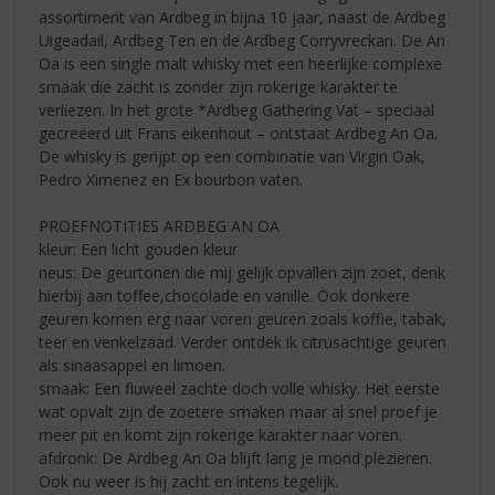
assortiment van Ardbeg in bijna 10 jaar, naast de Ardbeg
Uigeadail, Ardbeg Ten en de Ardbeg Corryvreckan. De An
Oa is een single malt whisky met een heerlijke complexe
smaak die zacht is zonder zijn rokerige karakter te
verliezen. In het grote *Ardbeg Gathering Vat – speciaal
gecreëerd uit Frans eikenhout – ontstaat Ardbeg An Oa.
De whisky is gerijpt op een combinatie van Virgin Oak,
Pedro Ximenez en Ex bourbon vaten.
PROEFNOTITIES ARDBEG AN OA
kleur: Een licht gouden kleur
neus: De geurtonen die mij gelijk opvallen zijn zoet, denk
hierbij aan toffee,chocolade en vanille. Ook donkere
geuren komen erg naar voren geuren zoals koffie, tabak,
teer en venkelzaad. Verder ontdek ik citrusachtige geuren
als sinaasappel en limoen.
smaak: Een fluweel zachte doch volle whisky. Het eerste
wat opvalt zijn de zoetere smaken maar al snel proef je
meer pit en komt zijn rokerige karakter naar voren.
afdronk: De Ardbeg An Oa blijft lang je mond plezieren.
Ook nu weer is hij zacht en intens tegelijk.