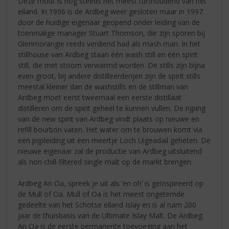
Deze mout is nog steeds het meest turfhoudend van het
eiland. In 1996 is de Ardbeg weer gesloten maar in 1997
door de huidige eigenaar geopend onder leiding van de
toenmalige manager Stuart Thomson, die zijn sporen bij
Glenmorangie reeds verdiend had als mash man. In het
stillhouse van Ardbeg staan één wash still en één spirit
still, die met stoom verwarmd worden. De stills zijn bijna
even groot, bij andere distilleerderijen zijn de spirit stills
meestal kleiner dan de washstills en de stillman van
Ardbeg moet eerst tweemaal een eerste distillaat
distilleren om de spirit geheel te kunnen vullen. De rijping
van de new spirit van Ardbeg vindt plaats op nieuwe en
refill bourbon vaten. Het water om te brouwen komt via
een pijpleiding uit een meertje Loch Uigeadail geheten. De
nieuwe eigenaar zal de productie van Ardbeg uitsluitend
als non chill-filtered single malt op de markt brengen.
Ardbeg An Oa, spreek je uit als ‘en oh’ is geïnspireerd op
de Mull of Oa. Mull of Oa is het meest ongetemde
gedeelte van het Schotse eiland Islay en is al ruim 200
jaar de thuisbasis van de Ultimate Islay Malt. De Ardbeg
An Oa is de eerste permanente toevoeging aan het