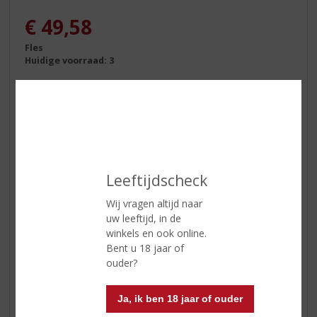
€
49,58
Fles
Huidige voorraad: 3
In winkelmand
Leeftijdscheck
Wij vragen altijd naar
uw leeftijd, in de
ETIKETINFORMATIE
winkels en ook online.
Bent u 18 jaar of
Land van Herkomst
Schotland
ouder?
Regio
Islay
Ja, ik ben 18 jaar of ouder
Inhoud
70 CL