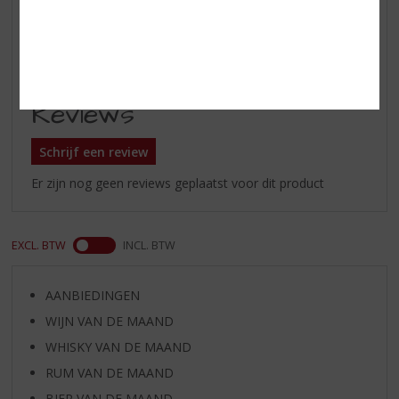
Alcoholpercentage
47% vol
Soort whisky
Single Malt
Reviews
Schrijf een review
Er zijn nog geen reviews geplaatst voor dit product
EXCL. BTW
INCL. BTW
AANBIEDINGEN
WIJN VAN DE MAAND
WHISKY VAN DE MAAND
RUM VAN DE MAAND
BIER VAN DE MAAND