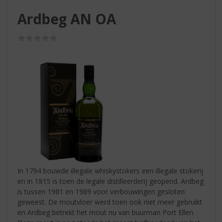
S
p
Ardbeg AN OA
r
i
(0,0
n
/
g
5)
n
a
a
r
d
e
n
a
v
i
g
In 1794 bouwde illegale whiskystokers een illegale stokerij
a
en in 1815 is toen de legale distilleerderij geopend. Ardbeg
t
is tussen 1981 en 1989 voor verbouwingen gesloten
i
geweest. De moutvloer werd toen ook niet meer gebruikt
e
en Ardbeg betrekt het mout nu van buurman Port Ellen.