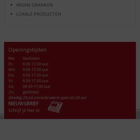
VEGAN DRANKEN
LOKALE PRODUCTEN
Openingstijden
Ma
:
Gesloten
Di
:
9.30-17.30 uur
Wo
:
9.30-17.30 uur
Do
:
9.30-17.30 uur
Vr
:
9.30-17.30 uur
Za
:
09.30-17.00 uur
Zo:
gesloten
dinsdag 28 juli zomerbraderie open tot 20 uur
NIEUWSBRIEF
Schrijf je hier in