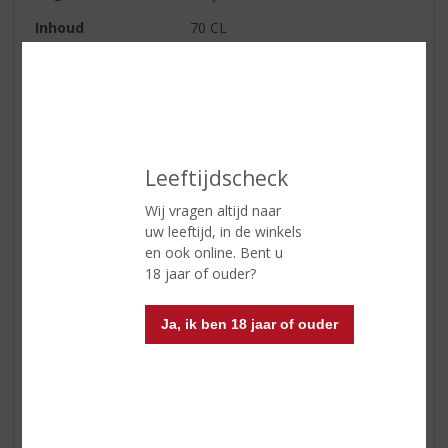
Inhoud
70 CL
Alcoholpercentage
54.2% vol
Soort whisky
Single Malt
Smaaktype Whisky
Krachtig & Rokerig
Kleur
Goudgeel
Leeftijdscheck
Geur
Turf, chocolade, karamel
Wij vragen altijd naar
uw leeftijd, in de winkels
Smaak
Zoetig wat doet denken aan
en ook online. Bent u
fruitcake en stroop. Rokerig wat
18 jaar of ouder?
doet denken aan barbecue
smaak. Verder ingrediënten als
dadels, rozijnen en zoete sherry.
Ja, ik ben 18 jaar of ouder
Reviews
Schrijf een review