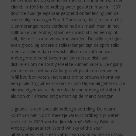
Deze mout is nog steeds het meest turfhoudend van het
eiland. In 1996 is de Ardbeg weer gesloten maar in 1997
door de huidige eigenaar geopend onder leiding van de
toenmalige manager Stuart Thomson, die zijn sporen bij
Glenmorangie reeds verdiend had als mash man. In het
stillhouse van Ardbeg staan één wash still en één spirit
still, die met stoom verwarmd worden. De stills zijn bijna
even groot, bij andere distilleerderijen zijn de spirit stills
meestal kleiner dan de washstills en de stillman van
Ardbeg moet eerst tweemaal een eerste distillaat
distilleren om de spirit geheel te kunnen vullen. De rijping
van de new spirit van Ardbeg vindt plaats op nieuwe en
refill bourbon vaten. Het water om te brouwen komt via
een pijpleiding uit een meertje Loch Uigeadail geheten. De
nieuwe eigenaar zal de productie van Ardbeg uitsluitend
als non chill-filtered single malt op de markt brengen.
Uigeadail is een speciale Ardbeg’s botteling. De naam
komt van het ”Loch” meertje waaruit Ardbeg zijn water
onttrekt. In 2009 werd in Jim Murray’s Whisky Bible de
Ardbeg Uigeadail tot ‘World Whisky of the Year’
uitgeroepen. Het is een vatting van oude ex-Sherry casks.