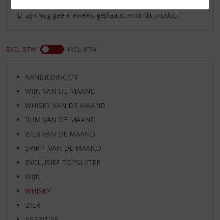
Er zijn nog geen reviews geplaatst voor dit product
EXCL. BTW
INCL. BTW
AANBIEDINGEN
WIJN VAN DE MAAND
WHISKY VAN DE MAAND
RUM VAN DE MAAND
BIER VAN DE MAAND
SPIRIT VAN DE MAAND
EXCLUSIEF TOPSLIJTER
WIJN
WHISKY
BIER
APERITIEF