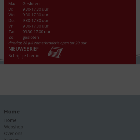
Ma
:
Gesloten
Di
:
9.30-17.30 uur
Wo
:
9.30-17.30 uur
Do
:
9.30-17.30 uur
Vr
:
9.30-17.30 uur
Za
:
09.30-17.00 uur
Zo:
gesloten
dinsdag 28 juli zomerbraderie open tot 20 uur
NIEUWSBRIEF
Schrijf je hier in
Home
Home
Webshop
Over ons
Nieuws