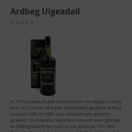
S
p
Ardbeg Uigeadail
r
i
(0,0
n
/
g
5)
n
a
a
r
d
e
n
a
v
i
g
In 1794 bouwde illegale whiskystokers een illegale stokerij
a
en in 1815 is toen de legale distilleerderij geopend. Ardbeg
t
is tussen 1981 en 1989 voor verbouwingen gesloten
i
geweest. De moutvloer werd toen ook niet meer gebruikt
e
en Ardbeg betrekt het mout nu van buurman Port Ellen.