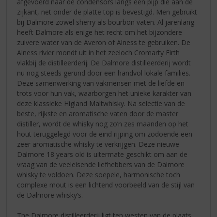
afgevoerd naar de condensors langs een pijp die aan de
zijkant, net onder de platte top is bevestigd. Men gebruikt
bij Dalmore zowel sherry als bourbon vaten. Al jarenlang
heeft Dalmore als enige het recht om het bijzondere
zuivere water van de Averon of Alness te gebruiken. De
Alness rivier mondt uit in het zeeloch Cromarty Firth
vlakbij de distilleerderij. De Dalmore distilleerderij wordt
nu nog steeds gerund door een handvol lokale families.
Deze samenwerking van vakmensen met de liefde en
trots voor hun vak, waarborgen het unieke karakter van
deze klassieke Higland Maltwhisky. Na selectie van de
beste, rijkste en aromatische vaten door de master
distiller, wordt de whisky nog zo’n zes maanden op het
hout teruggelegd voor de eind rijping om zodoende een
zeer aromatische whisky te verkrijgen. Deze nieuwe
Dalmore 18 years old is uitermate geschikt om aan de
vraag van de veeleisende liefhebbers van de Dalmore
whisky te voldoen. Deze soepele, harmonische toch
complexe mout is een lichtend voorbeeld van de stijl van
de Dalmore whisky’s.
The Dalmore distilleerderij ligt ten westen van de plaats