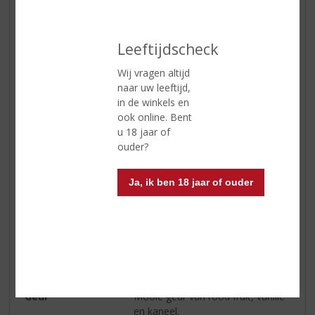
Leeftijdscheck
In winkelmand
Wij vragen altijd
naar uw leeftijd,
in de winkels en
ETIKETINFORMATIE
ook online. Bent
u 18 jaar of
ouder?
Land van Herkomst
Schotland
Inhoud
70 CL
Ja, ik ben 18 jaar of ouder
Alcoholpercentage
44% vol
Soort whisky
Single Malt
Smaaktype Whisky
Vol & Rijk
Kleur
Amber met rode gloer
Geur
Mooie geur van rood fruit, vanille
en kaneel.