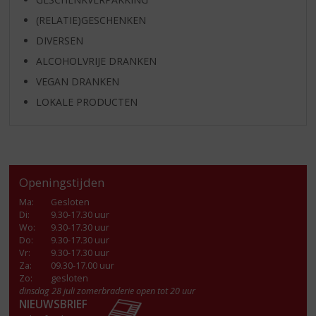
(RELATIE)GESCHENKEN
DIVERSEN
ALCOHOLVRIJE DRANKEN
VEGAN DRANKEN
LOKALE PRODUCTEN
Openingstijden
Ma
:
Gesloten
Di
:
9.30-17.30 uur
Wo
:
9.30-17.30 uur
Do
:
9.30-17.30 uur
Vr
:
9.30-17.30 uur
Za
:
09.30-17.00 uur
Zo:
gesloten
dinsdag 28 juli zomerbraderie open tot 20 uur
NIEUWSBRIEF