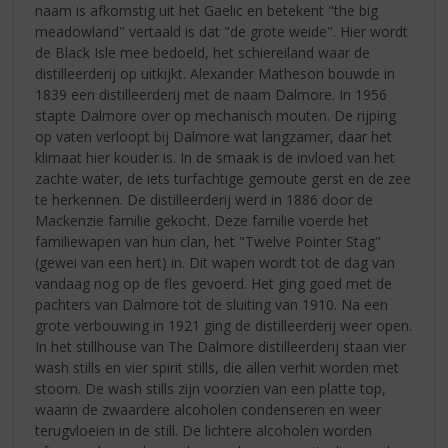
naam is afkomstig uit het Gaelic en betekent "the big
meadowland" vertaald is dat "de grote weide". Hier wordt
de Black Isle mee bedoeld, het schiereiland waar de
distilleerderij op uitkijkt. Alexander Matheson bouwde in
1839 een distilleerderij met de naam Dalmore. In 1956
stapte Dalmore over op mechanisch mouten. De rijping
op vaten verloopt bij Dalmore wat langzamer, daar het
klimaat hier kouder is. In de smaak is de invloed van het
zachte water, de iets turfachtige gemoute gerst en de zee
te herkennen. De distilleerderij werd in 1886 door de
Mackenzie familie gekocht. Deze familie voerde het
familiewapen van hun clan, het "Twelve Pointer Stag"
(gewei van een hert) in. Dit wapen wordt tot de dag van
vandaag nog op de fles gevoerd. Het ging goed met de
pachters van Dalmore tot de sluiting van 1910. Na een
grote verbouwing in 1921 ging de distilleerderij weer open.
In het stillhouse van The Dalmore distilleerderij staan vier
wash stills en vier spirit stills, die allen verhit worden met
stoom. De wash stills zijn voorzien van een platte top,
waarin de zwaardere alcoholen condenseren en weer
terugvloeien in de still. De lichtere alcoholen worden