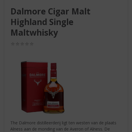
S
p
Dalmore Cigar Malt
r
Highland Single
i
n
Maltwhisky
g
n
(0,0
a
/
a
5)
r
d
e
n
a
v
i
g
a
t
i
The Dalmore distilleerderij ligt ten westen van de plaats
e
Alness aan de monding van de Averon of Alness. De