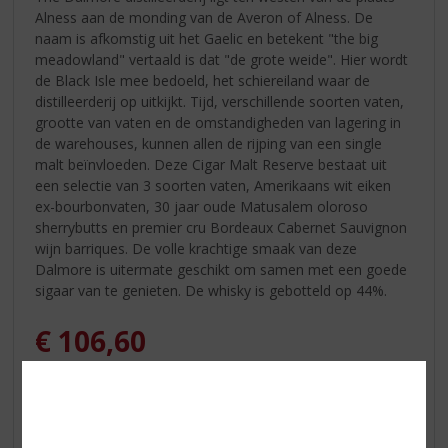
Alness aan de monding van de Averon of Alness. De
naam is afkomstig uit het Gaelic en betekent "the big
meadowland" vertaald is dat "de grote weide". Hier wordt
de Black Isle mee bedoeld, het schiereiland waar de
distilleerderij op uitkijkt. Tijd, verschillende soorten vaten,
grootte van vaten en de omstandigheden van lagering in
de warehouses, kunnen allen de rijping van een single
malt beïnvloeden. Deze Cigar Malt Reserve bestaat uit
een selectie van 3 soorten vaten, Amerikaans wit eiken
ex-bourbonvaten, 30 jaar oude Matusalem oloroso
sherrybutts en premier cru Bordeaux Cabernet Sauvignon
wijn barriques. De volle krachtige smaak van deze
Dalmore is uitermate geschikt om samen met een goede
sigaar van te genieten. De whisky is gebotteld op 44%.
€
106,60
Fles
Huidige voorraad: 0