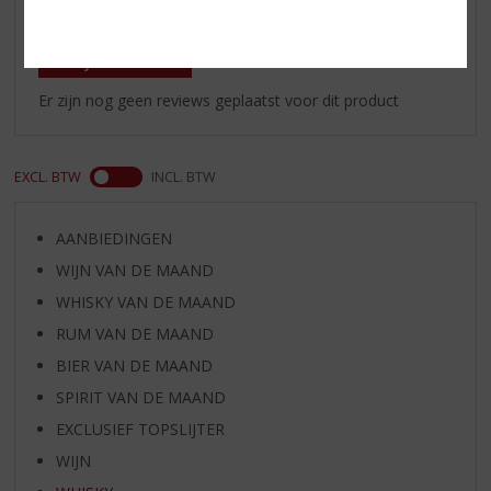
Reviews
Schrijf een review
Er zijn nog geen reviews geplaatst voor dit product
EXCL. BTW
INCL. BTW
AANBIEDINGEN
WIJN VAN DE MAAND
WHISKY VAN DE MAAND
RUM VAN DE MAAND
BIER VAN DE MAAND
SPIRIT VAN DE MAAND
EXCLUSIEF TOPSLIJTER
WIJN