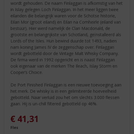
wordt gehouden. De naam Finlaggan is afkomstig van het
in Islay gelegen Loch Finlaggan. In het meer liggen twee
eilanden die belangrijk waren voor de Schotse historie,
Eilan Mor (groot eiland) en Eilan na Comheirle (eiland van
bestuur). Hier werd namelijk de Clan Macdonald, de
grootste en belangrijkste van Schotland, geïnstalleerd als
Lords of the Isles. Hun bewind duurde tot 1493, nadien
nam koning James IV de zeggenschap over. Finlaggan
wordt gebotteld door de Vintage Malt Whisky Company.
De firma werd in 1992 opgericht en is naast Finlaggan
ook eigenaar van de merken The Ileach, Islay Storm en
Cooper’s Choice.
De Port Finished Finlaggan is een nieuwe toevoeging aan
het merk. De whisky is in een gelimiteerde hoeveelheid
gebotteld. Naar verluid zou het om slechts 3.000 flessen
gaan. Hij is un-chill filtered gebotteld op 46%.
€
41,31
Fles