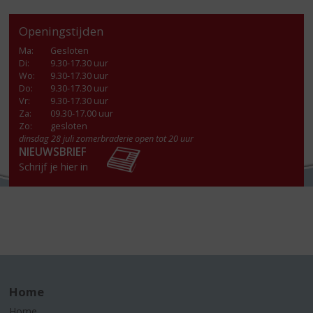
Openingstijden
Ma
:
Gesloten
Di
:
9.30-17.30 uur
Wo
:
9.30-17.30 uur
Do
:
9.30-17.30 uur
Vr
:
9.30-17.30 uur
Za
:
09.30-17.00 uur
Zo:
gesloten
dinsdag 28 juli zomerbraderie open tot 20 uur
NIEUWSBRIEF
Schrijf je hier in
Home
Home