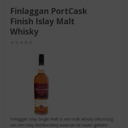
S
p
Finlaggan PortCask
r
Finish Islay Malt
i
n
Whisky
g
n
(0,0
a
/
a
5)
r
d
e
n
a
v
i
g
a
t
i
Finlaggan Islay Single Malt is een malt whisky afkomstig
e
van een Islay distilleerderij waarvan de naam geheim