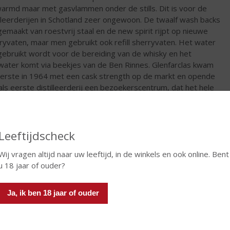
armd maar met gasvlammen onder de stills. Dit is voor de
illeerderijen in Schotland zeer ongewoon. De twaalf wash backs
 gemaakt van roestvrij staal en de new spirit rijpt op nieuwe
ryvaten, maar men gebruikt ook refill sherryvaten. Het water
gebruikt wordt voor de bereiding van de whisky en het
water komt via beekjes van de Ben Rinnes. Glenfarclas kwam
eerste in 1964 met een cask strength op de markt en opende
als eerste distilleerderij een bezoekerscentrum, dat het hele
 geopend is. Door de jarenlange goede marketing wordt
farclas bijna over de gehele wereld verkocht.
€
743,79
Leeftijdscheck
Wij vragen altijd naar uw leeftijd, in de winkels en ook online. Bent
Fles
u 18 jaar of ouder?
Huidige voorraad: 0
Ja, ik ben 18 jaar of ouder