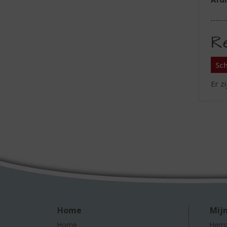
R
Sch
Er z
Home
Mijn
Home
Herro