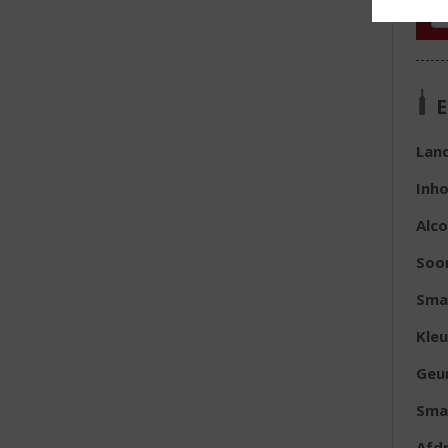
E
Lan
Inh
Alc
Soo
Sma
Kleu
Geu
Sma
Afd