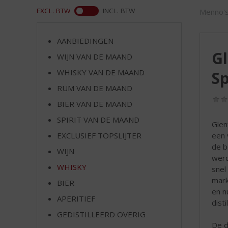
d
WEB
EXCL. BTW
INCL. BTW
Menno's
S
p
r
AANBIEDINGEN
i
Gl
WIJN VAN DE MAAND
n
g
WHISKY VAN DE MAAND
Sp
n
RUM VAN DE MAAND
a
a
BIER VAN DE MAAND
r
SPIRIT VAN DE MAAND
Glen
d
een 
EXCLUSIEF TOPSLIJTER
e
de b
n
WIJN
werd
a
WHISKY
snel
v
mark
i
BIER
en n
g
APERITIEF
dist
a
t
GEDISTILLEERD OVERIG
i
De d