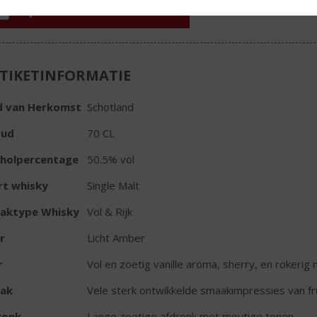
In winkelmand
TIKETINFORMATIE
d van Herkomst
Schotland
oud
70 CL
oholpercentage
50.5% vol
rt whisky
Single Malt
aktype Whisky
Vol & Rijk
r
Licht Amber
r
Vol en zoetig vanille aroma, sherry, en rokerig 
ak
Vele sterk ontwikkelde smaakimpressies van frui
ronk
Lange zoetige afdronk met moutige tonen.