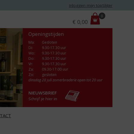
Inloggen mijn topSlijter
P
0
€
0,00
r
i
Openingstijden
j
s
Ma
:
Gesloten
Di
:
9.30-17.30 uur
:
Wo
:
9.30-17.30 uur
Do
:
9.30-17.30 uur
Vr
:
9.30-17.30 uur
Za
:
09.30-17.00 uur
Zo:
gesloten
dinsdag 28 juli zomerbraderie open tot 20 uur
NIEUWSBRIEF
Schrijf je hier in
TACT