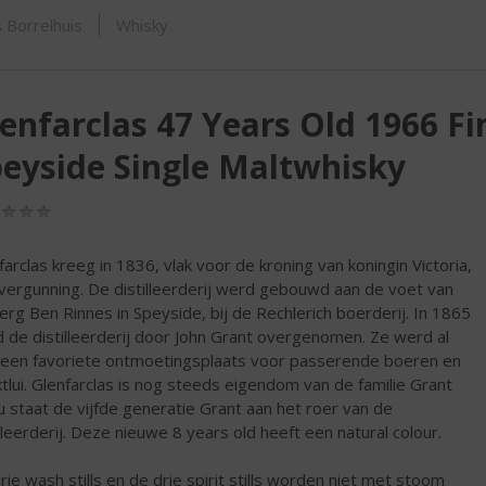
SHOP
 Borrelhuis
Whisky
enfarclas 47 Years Old 1966 Fi
eyside Single Maltwhisky
(0,0
/
5)
farclas kreeg in 1836, vlak voor de kroning van koningin Victoria,
vergunning. De distilleerderij werd gebouwd aan de voet van
erg Ben Rinnes in Speyside, bij de Rechlerich boerderij. In 1865
 de distilleerderij door John Grant overgenomen. Ze werd al
 een favoriete ontmoetingsplaats voor passerende boeren en
tlui. Glenfarclas is nog steeds eigendom van de familie Grant
u staat de vijfde generatie Grant aan het roer van de
illeerderij. Deze nieuwe 8 years old heeft een natural colour.
rie wash stills en de drie spirit stills worden niet met stoom