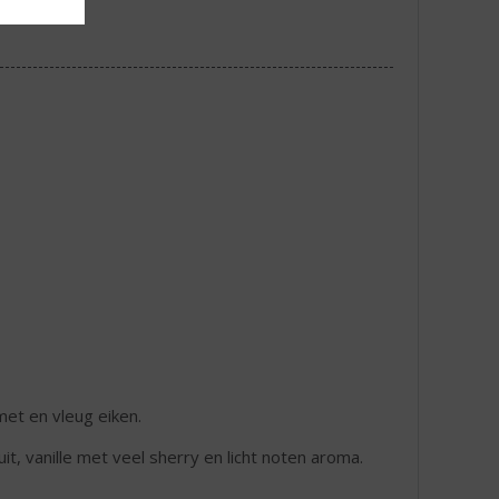
met en vleug eiken.
t, vanille met veel sherry en licht noten aroma.