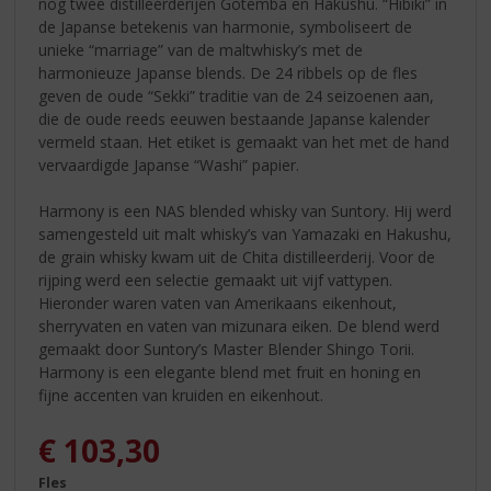
nog twee distilleerderijen Gotemba en Hakushu. “Hibiki” in
de Japanse betekenis van harmonie, symboliseert de
unieke “marriage” van de maltwhisky’s met de
harmonieuze Japanse blends. De 24 ribbels op de fles
geven de oude “Sekki” traditie van de 24 seizoenen aan,
die de oude reeds eeuwen bestaande Japanse kalender
vermeld staan. Het etiket is gemaakt van het met de hand
vervaardigde Japanse “Washi” papier.
Harmony is een NAS blended whisky van Suntory. Hij werd
samengesteld uit malt whisky’s van Yamazaki en Hakushu,
de grain whisky kwam uit de Chita distilleerderij. Voor de
rijping werd een selectie gemaakt uit vijf vattypen.
Hieronder waren vaten van Amerikaans eikenhout,
sherryvaten en vaten van mizunara eiken. De blend werd
gemaakt door Suntory’s Master Blender Shingo Torii.
Harmony is een elegante blend met fruit en honing en
fijne accenten van kruiden en eikenhout.
€
103,30
Fles