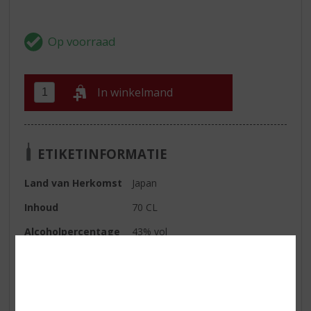
In winkelmand
ETIKETINFORMATIE
Land van Herkomst
Japan
Inhoud
70 CL
Alcoholpercentage
43% vol
Soort whisky
Blended
Smaaktype Whisky
Vol & Rijk
Kleur
Koper