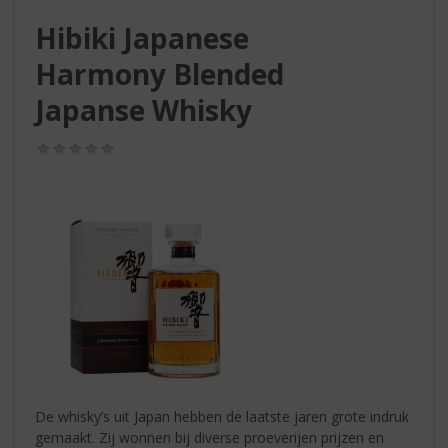
S
p
Hibiki Japanese
r
Harmony Blended
i
n
Japanse Whisky
g
n
(0,0
a
/
a
5)
r
d
e
n
a
v
i
g
a
t
i
De whisky’s uit Japan hebben de laatste jaren grote indruk
e
gemaakt. Zij wonnen bij diverse proeverijen prijzen en