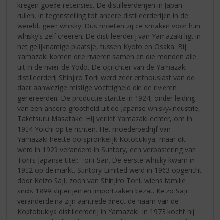
kregen goede recensies. De distilleerderijen in Japan
ruilen, in tegenstelling tot andere distilleerderijen in de
wereld, geen whisky. Dus moeten zij de smaken voor hun
whisky’s zelf creëren. De distilleerderij van Yamazaki ligt in
het gelijknamige plaatsje, tussen Kyoto en Osaka. Bij
Yamazaki komen drie rivieren samen en die monden alle
uit in de rivier de Yodo. De oprichter van de Yamazaki
distilleerderij Shinjiro Torii werd zeer enthousiast van de
daar aanwezige mistige vochtigheid die de rivieren
genereerden. De productie startte in 1924, onder leiding
van een andere grootheid uit de Japanse whisky-industrie,
Taketsuru Masatake. Hij verliet Yamazaki echter, om in
1934 Yoichi op te richten. Het moederbedrijf van
Yamazaki heette oorspronkelijk Kotobukiya, maar dit
werd in 1929 veranderd in Suntory, een verbastering van
Torii’s Japanse titel: Torii-San. De eerste whisky kwam in
1932 op de markt. Suntory Limited werd in 1963 opgericht
door Keizo Saji, zoon van Shinjiro Torii, wiens familie
sinds 1899 slijterijen en importzaken bezat. Keizo Saji
veranderde na zijn aantrede direct de naam van de
Koptobukiya distilleerderij in Yamazaki. In 1973 kocht hij