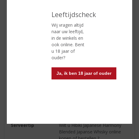
Geur
Fruitigheid van abrikoos, perzik,
Leeftijdscheck
rozijnen en pruimen gaat mooi
samen met aroma’s van
Wij vragen altijd
geroosterde mout, honing,
naar uw leeftijd,
chocolade, kaneel, foelie en witte
in de winkels en
peper.
ook online. Bent
u 18 jaar of
Smaak
Friszoet en kruidig met tonen van
ouder?
perzik, abrikoos, rozijnen,
gerstemout, licht eikenhout, hints
van tabaksrook en kruidigheid van
Ja, ik ben 18 jaar of ouder
kaneel, peper, gember en
gemalen piment.
Afdronk
Zacht en zuiver, waarbij de zoete
fruitigheid plaats maakt voor
kruidigheid en accenten van fris
citrusfruit.
Serveertip
Wilt u Hibiki Japanese Harmony
Blended Japanse Whisky online
kopen of bestellen ?