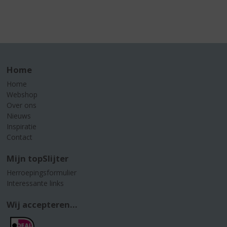
Home
Home
Webshop
Over ons
Nieuws
Inspiratie
Contact
Mijn topSlijter
Herroepingsformulier
Interessante links
Wij accepteren...