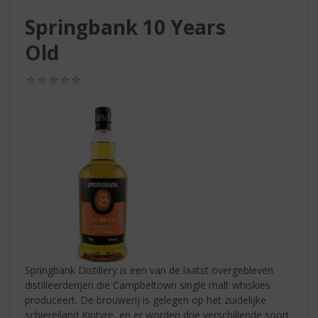
S
p
Springbank 10 Years
r
Old
i
n
g
(0,0
/
n
5)
a
a
r
d
e
n
a
v
i
g
a
Springbank Distillery is een van de laatst overgebleven
t
distilleerderijen die Campbeltown single malt whiskies
i
produceert. De brouwerij is gelegen op het zuidelijke
e
schiereiland Kintyre, en er worden drie verschillende soort