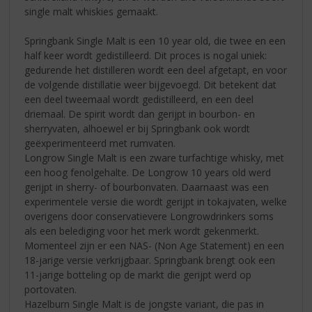
single malt whiskies gemaakt.
Springbank Single Malt is een 10 year old, die twee en een
half keer wordt gedistilleerd. Dit proces is nogal uniek:
gedurende het distilleren wordt een deel afgetapt, en voor
de volgende distillatie weer bijgevoegd. Dit betekent dat
een deel tweemaal wordt gedistilleerd, en een deel
driemaal. De spirit wordt dan gerijpt in bourbon- en
sherryvaten, alhoewel er bij Springbank ook wordt
geëxperimenteerd met rumvaten.
Longrow Single Malt is een zware turfachtige whisky, met
een hoog fenolgehalte. De Longrow 10 years old werd
gerijpt in sherry- of bourbonvaten. Daarnaast was een
experimentele versie die wordt gerijpt in tokajvaten, welke
overigens door conservatievere Longrowdrinkers soms
als een belediging voor het merk wordt gekenmerkt.
Momenteel zijn er een NAS- (Non Age Statement) en een
18-jarige versie verkrijgbaar. Springbank brengt ook een
11-jarige botteling op de markt die gerijpt werd op
portovaten.
Hazelburn Single Malt is de jongste variant, die pas in