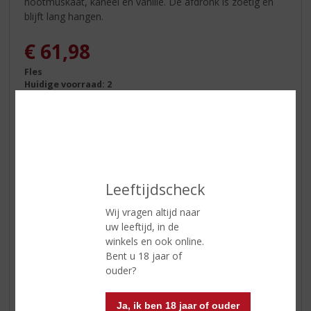
nootmuskaat, kaneel en vanille. De afdronk is zoetig en
blijft lang hangen.
€
61,98
Fles
Huidige voorraad: 2
In winkelmand
Leeftijdscheck
Wij vragen altijd naar
uw leeftijd, in de
ETIKETINFORMATIE
winkels en ook online.
Bent u 18 jaar of
ouder?
Land van Herkomst
Schotland
Regio
Campbeltown
Ja, ik ben 18 jaar of ouder