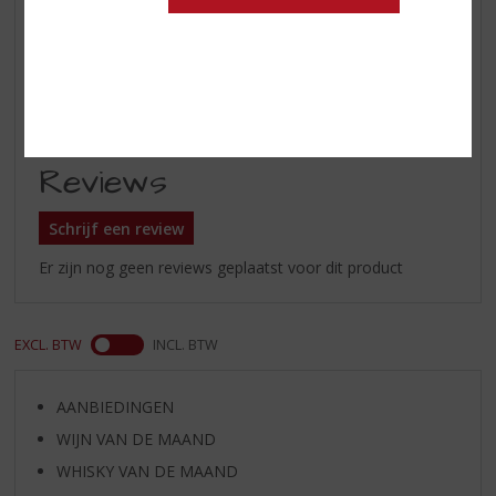
Inhoud
70 CL
Alcoholpercentage
46% vol
Soort whisky
Single Malt
Reviews
Schrijf een review
Er zijn nog geen reviews geplaatst voor dit product
EXCL. BTW
INCL. BTW
AANBIEDINGEN
WIJN VAN DE MAAND
WHISKY VAN DE MAAND