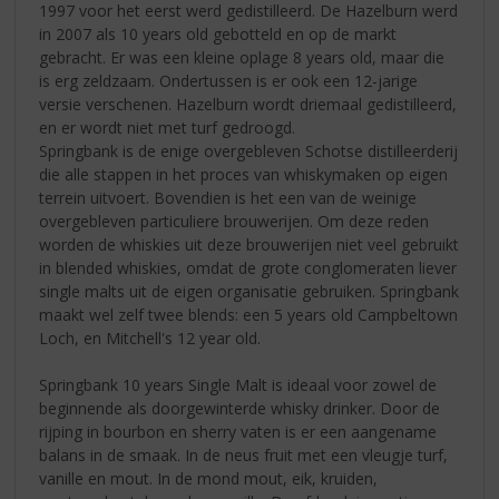
1997 voor het eerst werd gedistilleerd. De Hazelburn werd
in 2007 als 10 years old gebotteld en op de markt
gebracht. Er was een kleine oplage 8 years old, maar die
is erg zeldzaam. Ondertussen is er ook een 12-jarige
versie verschenen. Hazelburn wordt driemaal gedistilleerd,
en er wordt niet met turf gedroogd.
Springbank is de enige overgebleven Schotse distilleerderij
die alle stappen in het proces van whiskymaken op eigen
terrein uitvoert. Bovendien is het een van de weinige
overgebleven particuliere brouwerijen. Om deze reden
worden de whiskies uit deze brouwerijen niet veel gebruikt
in blended whiskies, omdat de grote conglomeraten liever
single malts uit de eigen organisatie gebruiken. Springbank
maakt wel zelf twee blends: een 5 years old Campbeltown
Loch, en Mitchell's 12 year old.
Springbank 10 years Single Malt is ideaal voor zowel de
beginnende als doorgewinterde whisky drinker. Door de
rijping in bourbon en sherry vaten is er een aangename
balans in de smaak. In de neus fruit met een vleugje turf,
vanille en mout. In de mond mout, eik, kruiden,