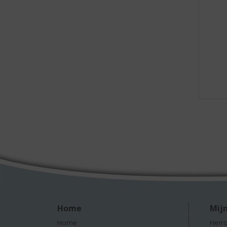
Home
Mijn
Home
Herro