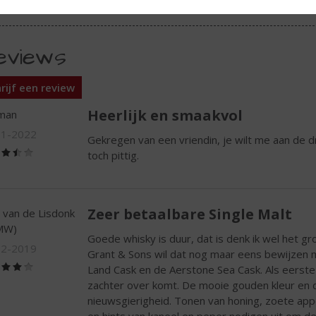
eviews
rijf een review
Heerlijk en smaakvol
man
11-2022
Gekregen van een vriendin, je wilt me aan de dr
(3,5
toch pittig.
/
5)
Zeer betaalbare Single Malt
 van de Lisdonk
MW)
Goede whisky is duur, dat is denk ik wel het g
12-2019
Grant & Sons wil dat nog maar eens bewijzen m
(4,0
Land Cask en de Aerstone Sea Cask. Als eerste
/
zachter over komt. De mooie gouden kleur en d
5)
nieuwsgierigheid. Tonen van honing, zoete ap
en hints van kaneel en peper nodigen uit om de