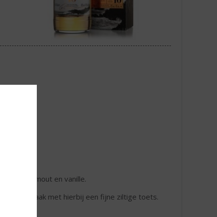
en, eiken, mout en vanille.
jk van smaak met hierbij een fijne ziltige toets.