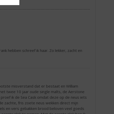
ank hebben schreef ik haar. Zo lekker, zacht en
rootste misverstand dat er bestaat en William
et twee 10 jaar oude single malts, de Aerstone
 proef ik de Sea Cask omdat deze op de neus iets
e zachte, fris zoete neus wekken direct mijn
pels en vers gebakken brood beloven veel goeds
 eerste slok te nemen. Met de eerste slok ben ik