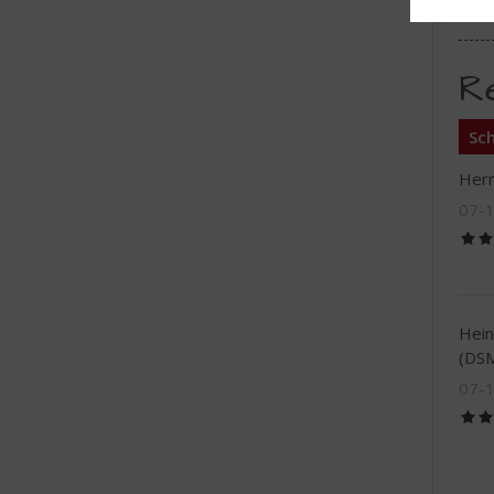
R
Sch
Her
07-
Hein
(DS
07-