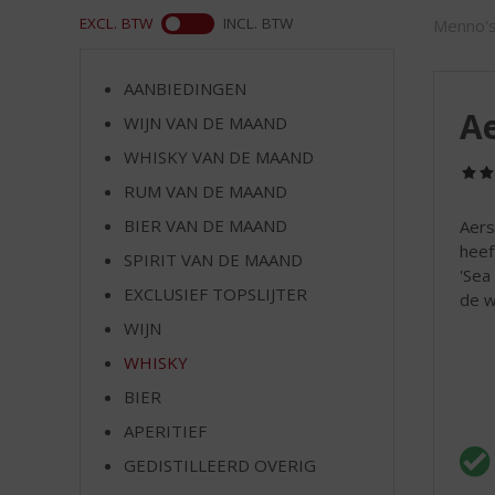
d
WEB
EXCL. BTW
INCL. BTW
Menno's
S
p
r
AANBIEDINGEN
i
Ae
WIJN VAN DE MAAND
n
g
WHISKY VAN DE MAAND
n
RUM VAN DE MAAND
a
a
BIER VAN DE MAAND
Aers
r
heef
SPIRIT VAN DE MAAND
d
'Sea
EXCLUSIEF TOPSLIJTER
e
de w
n
WIJN
a
WHISKY
v
i
BIER
g
APERITIEF
a
t
GEDISTILLEERD OVERIG
i