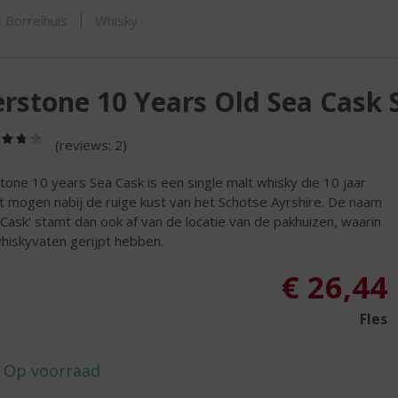
SHOP
 Borrelhuis
Whisky
rstone 10 Years Old Sea Cask 
(3,8
(reviews: 2)
/
5)
tone 10 years Sea Cask is een single malt whisky die 10 jaar
t mogen nabij de ruige kust van het Schotse Ayrshire. De naam
 Cask' stamt dan ook af van de locatie van de pakhuizen, waarin
hiskyvaten gerijpt hebben.
€
26,44
Fles