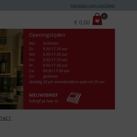
Inloggen mijn topSlijter
P
0
€
0,00
r
i
Openingstijden
j
s
Ma
:
Gesloten
Di
:
9.30-17.30 uur
:
Wo
:
9.30-17.30 uur
Do
:
9.30-17.30 uur
Vr
:
9.30-17.30 uur
Za
:
09.30-17.00 uur
Zo:
gesloten
dinsdag 28 juli zomerbraderie open tot 20 uur
NIEUWSBRIEF
Schrijf je hier in
TACT