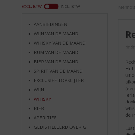
d
WEB
EXCL. BTW
INCL. BTW
Menno's
S
p
r
AANBIEDINGEN
i
Re
WIJN VAN DE MAAND
n
g
WHISKY VAN DE MAAND
n
RUM VAN DE MAAND
a
a
BIER VAN DE MAAND
Redbr
r
Het 
SPIRIT VAN DE MAAND
d
uit 
EXCLUSIEF TOPSLIJTER
e
afko
n
(een
WIJN
a
Ierl
WHISKY
v
donk
i
whis
BIER
g
de I
APERITIEF
a
t
GEDISTILLEERD OVERIG
Lust
i
dist