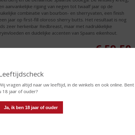
en aanvankelijke rijping van negen tot twaalf jaar op de
uikelijke combinatie van bourbon- en sherryvaten, een finish
een jaar op first-fill oloroso sherry butts. Het resultaat is nog
ds zeer herkenbar Redbreast, maar met nadrukkelijke
ryinvloeden en duidelijke accenten van Spaans eikenhout.
€
59,50
Fles
Huidige voorraad: 1
Leeftijdscheck
Wij vragen altijd naar uw leeftijd, in de winkels en ook online. Bent
u 18 jaar of ouder?
In winkelmand
Ja, ik ben 18 jaar of ouder