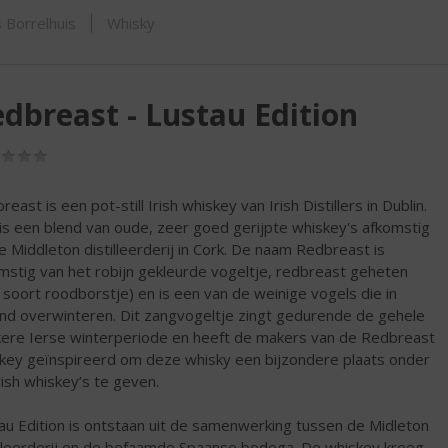
SHOP
 Borrelhuis
Whisky
dbreast - Lustau Edition
(0,0
/
5)
east is een pot-still Irish whiskey van Irish Distillers in Dublin.
is een blend van oude, zeer goed gerijpte whiskey's afkomstig
de Middleton distilleerderij in Cork. De naam Redbreast is
mstig van het robijn gekleurde vogeltje, redbreast geheten
 soort roodborstje) en is een van de weinige vogels die in
and overwinteren. Dit zangvogeltje zingt gedurende de gehele
ere Ierse winterperiode en heeft de makers van de Redbreast
key geïnspireerd om deze whisky een bijzondere plaats onder
rish whiskey’s te geven.
au Edition is ontstaan uit de samenwerking tussen de Midleton
illeerderij en de befaamde Spaanse bodega. De whiskey kreeg,