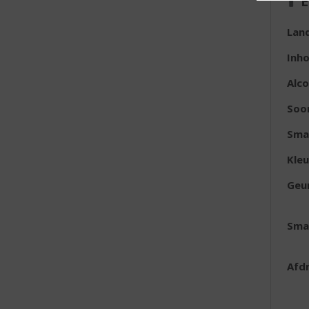
E
Lan
Inh
Alc
Soo
Sma
Kleu
Geu
Sma
Afd