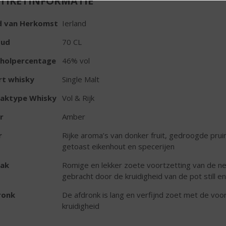
TIKETINFORMATIE
d van Herkomst
Ierland
oud
70 CL
oholpercentage
46% vol
rt whisky
Single Malt
aktype Whisky
Vol & Rijk
r
Amber
r
Rijke aroma’s van donker fruit, gedroogde prui
getoast eikenhout en specerijen
ak
Romige en lekker zoete voortzetting van de ne
gebracht door de kruidigheid van de pot still e
ronk
De afdronk is lang en verfijnd zoet met de vo
kruidigheid