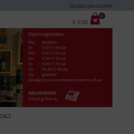
Inloggen mijn topSlijter
P
0
€
0,00
r
i
Openingstijden
j
s
Ma
:
Gesloten
Di
:
9.30-17.30 uur
:
Wo
:
9.30-17.30 uur
Do
:
9.30-17.30 uur
Vr
:
9.30-17.30 uur
Za
:
09.30-17.00 uur
Zo:
gesloten
dinsdag 28 juli zomerbraderie open tot 20 uur
NIEUWSBRIEF
Schrijf je hier in
TACT