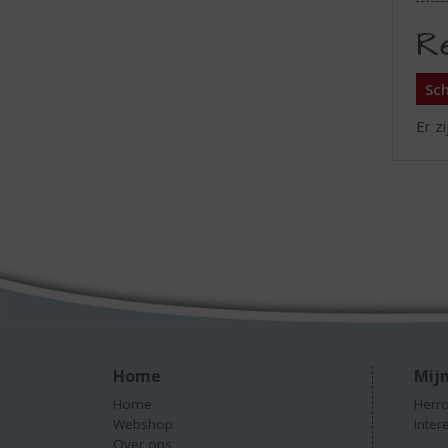
R
Sch
Er z
Home
Mijn
Home
Herro
Webshop
Inter
Over ons