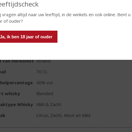
eeftijdscheck
j vragen altijd naar uw leeftijd, in de winkels en ook online. Bent u
In winkelmand
ar of ouder?
Ja, ik ben 18 jaar of ouder
TIKETINFORMATIE
d van Herkomst
Ierland
oud
70 CL
oholpercentage
40% vol
rt whisky
Blended
aktype Whisky
Mild & Zacht
ak
Citrus, Zacht, Mout en Mild