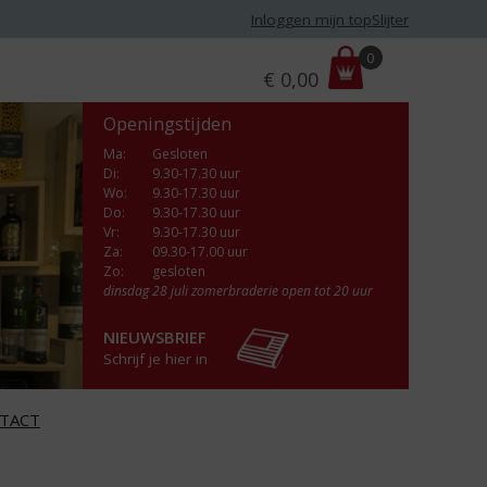
Inloggen mijn topSlijter
P
0
€
0,00
r
i
Openingstijden
j
s
Ma
:
Gesloten
Di
:
9.30-17.30 uur
:
Wo
:
9.30-17.30 uur
Do
:
9.30-17.30 uur
Vr
:
9.30-17.30 uur
Za
:
09.30-17.00 uur
Zo:
gesloten
dinsdag 28 juli zomerbraderie open tot 20 uur
NIEUWSBRIEF
Schrijf je hier in
TACT