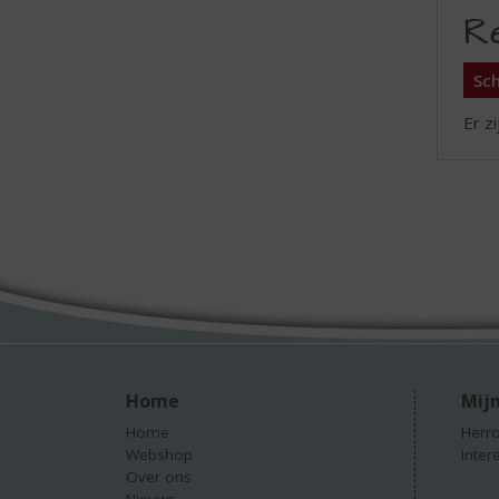
R
Sch
Er z
Home
Mijn
Home
Herro
Webshop
Inter
Over ons
Nieuws