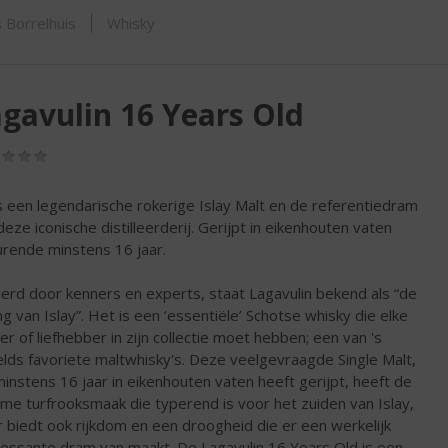
SHOP
 Borrelhuis
Whisky
gavulin 16 Years Old
(0,0
/
5)
is een legendarische rokerige Islay Malt en de referentiedram
deze iconische distilleerderij. Gerijpt in eikenhouten vaten
rende minstens 16 jaar.
erd door kenners en experts, staat Lagavulin bekend als “de
ng van Islay”. Het is een ‘essentiële’ Schotse whisky die elke
er of liefhebber in zijn collectie moet hebben; een van 's
lds favoriete maltwhisky's. Deze veelgevraagde Single Malt,
minstens 16 jaar in eikenhouten vaten heeft gerijpt, heeft de
me turfrooksmaak die typerend is voor het zuiden van Islay,
 biedt ook rijkdom en een droogheid die er een werkelijk
ressante dram van maakt. De Lagavulin 16 Years Old is een