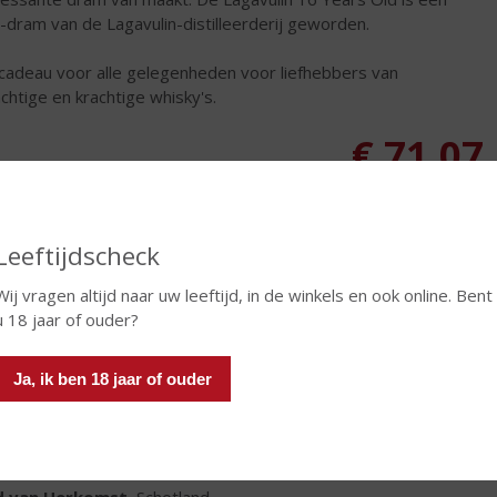
y-dram van de Lagavulin-distilleerderij geworden.
cadeau voor alle gelegenheden voor liefhebbers van
achtige en krachtige whisky's.
€
71,07
Fles
Leeftijdscheck
Wij vragen altijd naar uw leeftijd, in de winkels en ook online. Bent
u 18 jaar of ouder?
In winkelmand
Ja, ik ben 18 jaar of ouder
TIKETINFORMATIE