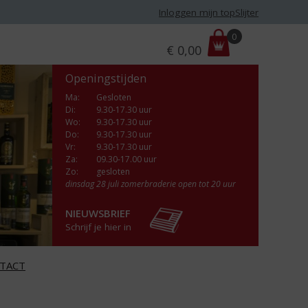
Inloggen mijn topSlijter
P
0
€
0,00
r
i
Openingstijden
j
s
Ma
:
Gesloten
Di
:
9.30-17.30 uur
:
Wo
:
9.30-17.30 uur
Do
:
9.30-17.30 uur
Vr
:
9.30-17.30 uur
Za
:
09.30-17.00 uur
Zo:
gesloten
dinsdag 28 juli zomerbraderie open tot 20 uur
NIEUWSBRIEF
Schrijf je hier in
TACT