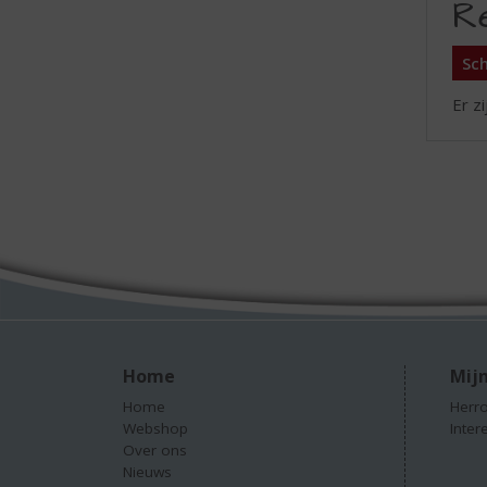
R
Sch
Er z
Home
Mijn
Home
Herro
Webshop
Inter
Over ons
Nieuws