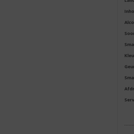
Lan
Inh
Alc
Soo
Sma
Kleu
Geu
Sma
Afd
Serv