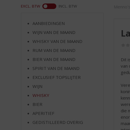
d
WEB
EXCL. BTW
INCL. BTW
Menno's
S
p
r
AANBIEDINGEN
i
La
WIJN VAN DE MAAND
n
g
WHISKY VAN DE MAAND
n
RUM VAN DE MAAND
a
a
BIER VAN DE MAAND
Dit 
r
van 
SPIRIT VAN DE MAAND
d
gedu
EXCLUSIEF TOPSLIJTER
e
n
Vere
WIJN
a
koni
WHISKY
v
kenn
i
were
BIER
g
die 
APERITIEF
a
enor
t
GEDISTILLEERD OVERIG
maar
i
inte