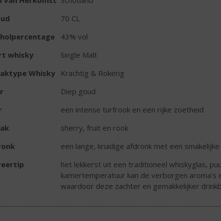
d van Herkomst
Schotland
oud
70 CL
oholpercentage
43% vol
rt whisky
Single Malt
aktype Whisky
Krachtig & Rokerig
r
Diep goud
r
een intense turfrook en een rijke zoetheid
ak
sherry, fruit en rook
ronk
een lange, kruidige afdronk met een smakelijke
eertip
het lekkerst uit een traditioneel whiskyglas, p
kamertemperatuur kan de verborgen aroma's e
waardoor deze zachter en gemakkelijker drink