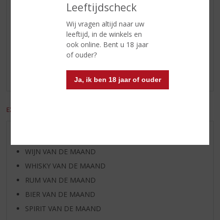
Leeftijdscheck
Wij vragen altijd naar uw
Reviews
leeftijd, in de winkels en
ook online. Bent u 18 jaar
of ouder?
Schrijf een review
Er zijn nog geen reviews geplaatst voor dit product
Ja, ik ben 18 jaar of ouder
EXCL. BTW
INCL. BTW
AANBIEDINGEN
WIJN VAN DE MAAND
WHISKY VAN DE MAAND
RUM VAN DE MAAND
BIER VAN DE MAAND
SPIRIT VAN DE MAAND