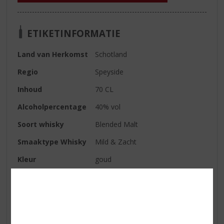
ETIKETINFORMATIE
Land van Herkomst
Schotland
Regio
Speyside
Inhoud
70 CL
Alcoholpercentage
40% vol
Soort whisky
Blended Malt
Smaaktype Whisky
Mild & Zacht
Kleur
goud
Geur
rijp fruit
Smaak
rijke smaak met tonen van toffee,
appel, bessen, citrus en kruiden
Afdronk
subtiel met een pittige afdronk.