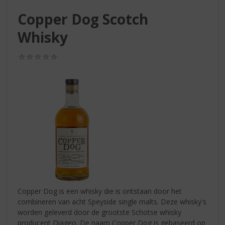
S
p
Copper Dog Scotch
r
Whisky
i
n
g
(0,0
/
n
5)
a
a
r
d
e
n
a
v
i
g
a
Copper Dog is een whisky die is ontstaan door het
t
combineren van acht Speyside single malts. Deze whisky's
i
worden geleverd door de grootste Schotse whisky
e
producent Diageo. De naam Copper Dog is gebaseerd op