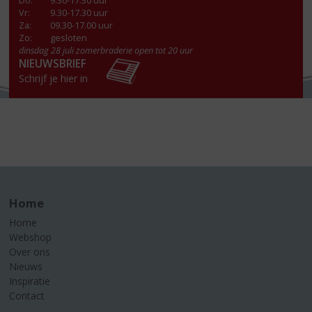
Do
:
9.30-17.30 uur
Vr
:
9.30-17.30 uur
Za
:
09.30-17.00 uur
Zo:
gesloten
dinsdag 28 juli zomerbraderie open tot 20 uur
NIEUWSBRIEF
Schrijf je hier in
Home
Home
Webshop
Over ons
Nieuws
Inspiratie
Contact