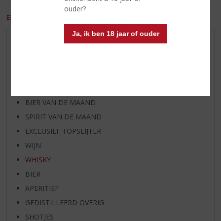
ouder?
EXCL. BTW
INCL. BTW
Ja, ik ben 18 jaar of ouder
AANBIEDINGEN
WIJN VAN DE MAAND
WHISKY VAN DE MAAND
RUM VAN DE MAAND
BIER VAN DE MAAND
SPIRIT VAN DE MAAND
EXCLUSIEF TOPSLIJTER
WIJN
WHISKY
BIER
APERITIEF
GEDISTILLEERD OVERIG
SHOTJES