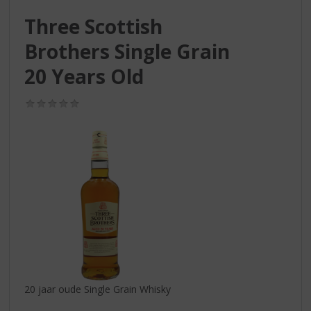
S
p
Three Scottish
r
Brothers Single Grain
i
n
20 Years Old
g
n
(0,0
a
/
a
5)
r
d
e
n
a
v
i
g
a
t
i
20 jaar oude Single Grain Whisky
e