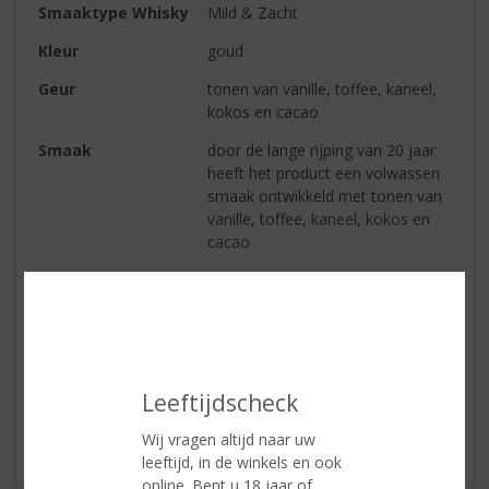
Smaaktype Whisky
Mild & Zacht
Kleur
goud
Geur
tonen van vanille, toffee, kaneel,
kokos en cacao
Smaak
door de lange rijping van 20 jaar
heeft het product een volwassen
smaak ontwikkeld met tonen van
vanille, toffee, kaneel, kokos en
cacao
Afdronk
lekker zacht en blijft lang hangen
Reviews
Leeftijdscheck
Schrijf een review
Wij vragen altijd naar uw
Er zijn nog geen reviews geplaatst voor dit product
leeftijd, in de winkels en ook
online. Bent u 18 jaar of