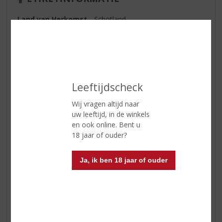
Land van Herkomst
Schotland
Inhoud
70 CL
Alcoholpercentage
46% vol
Soort whisky
Single Malt
Leeftijdscheck
Smaaktype Whisky
Mild & Zacht
Wij vragen altijd naar
Kleur
goud
uw leeftijd, in de winkels
Geur
Verse appel, vanille en eikenhout
en ook online. Bent u
18 jaar of ouder?
Smaak
Graan, honing en vanille
Afdronk
Lichte frisse afdronk
Ja, ik ben 18 jaar of ouder
Reviews
Schrijf een review