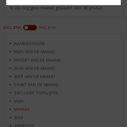
Er zijn nog geen reviews geplaatst voor dit product
EXCL. BTW
INCL. BTW
AANBIEDINGEN
WIJN VAN DE MAAND
WHISKY VAN DE MAAND
RUM VAN DE MAAND
BIER VAN DE MAAND
SPIRIT VAN DE MAAND
EXCLUSIEF TOPSLIJTER
WIJN
WHISKY
BIER
APERITIEF