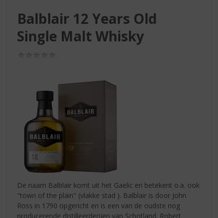
S
p
Balblair 12 Years Old
r
Single Malt Whisky
i
n
g
(0,0
/
n
5)
a
a
r
d
e
n
a
v
i
g
a
De naam Balblair komt uit het Gaelic en betekent o.a. ook
t
"town of the plain" (vlakke stad ). Balblair is door John
i
Ross in 1790 opgericht en is een van de oudste nog
e
producerende distilleerderijen van Schotland. Robert