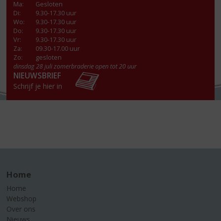
Ma
:
Gesloten
Di
:
9.30-17.30 uur
Wo
:
9.30-17.30 uur
Do
:
9.30-17.30 uur
Vr
:
9.30-17.30 uur
Za
:
09.30-17.00 uur
Zo:
gesloten
dinsdag 28 juli zomerbraderie open tot 20 uur
NIEUWSBRIEF
Schrijf je hier in
Home
Home
Webshop
Over ons
Nieuws