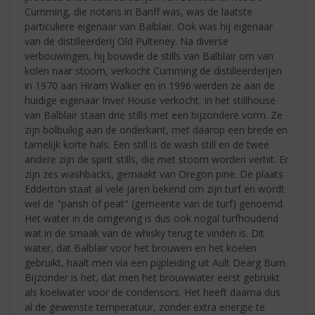
Cumming, die notaris in Banff was, was de laatste
particuliere eigenaar van Balblair. Ook was hij eigenaar
van de distilleerderij Old Pulteney. Na diverse
verbouwingen, hij bouwde de stills van Balblair om van
kolen naar stoom, verkocht Cumming de distilleerderijen
in 1970 aan Hiram Walker en in 1996 werden ze aan de
huidige eigenaar Inver House verkocht. In het stillhouse
van Balblair staan drie stills met een bijzondere vorm. Ze
zijn bolbuikig aan de onderkant, met daarop een brede en
tamelijk korte hals. Een still is de wash still en de twee
andere zijn de spirit stills, die met stoom worden verhit. Er
zijn zes washbacks, gemaakt van Oregon pine. De plaats
Edderton staat al vele jaren bekend om zijn turf en wordt
wel de "parish of peat" (gemeente van de turf) genoemd.
Het water in de omgeving is dus ook nogal turfhoudend
wat in de smaak van de whisky terug te vinden is. Dit
water, dat Balblair voor het brouwen en het koelen
gebruikt, haalt men via een pijpleiding uit Ault Dearg Burn.
Bijzonder is het, dat men het brouwwater eerst gebruikt
als koelwater voor de condensors. Het heeft daarna dus
al de gewenste temperatuur, zonder extra energie te