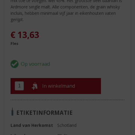
mix toe te voegen: wel 45%. Het grootste deel daarvan is
Ardmore single malt. Alle componenten, de grain whisky
incluis, hebben minimaal vijf jaar in eikenhouten vaten
gerijpt.
€
13,63
Fles
In winkelmand
ETIKETINFORMATIE
Land van Herkomst
Schotland