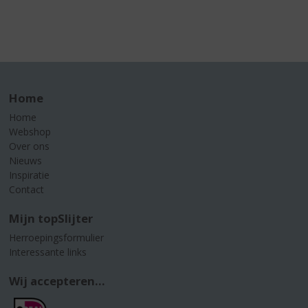
Home
Home
Webshop
Over ons
Nieuws
Inspiratie
Contact
Mijn topSlijter
Herroepingsformulier
Interessante links
Wij accepteren...