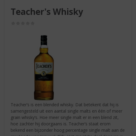
S
p
Teacher's Whisky
r
i
(0,0
n
/
g
5)
n
a
a
r
d
e
n
a
v
i
g
Teacher’s is een blended whisky. Dat betekent dat hij is
a
samengesteld uit een aantal single malts en één of meer
t
grain whisky’s. Hoe meer single malt er in een blend zit,
i
hoe zachter hij doorgaans is. Teacher’s staat erom
e
bekend een bijzonder hoog percentage single malt aan de