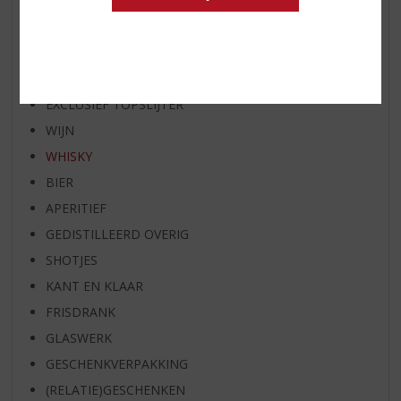
WHISKY VAN DE MAAND
RUM VAN DE MAAND
BIER VAN DE MAAND
SPIRIT VAN DE MAAND
EXCLUSIEF TOPSLIJTER
WIJN
WHISKY
BIER
APERITIEF
GEDISTILLEERD OVERIG
SHOTJES
KANT EN KLAAR
FRISDRANK
GLASWERK
GESCHENKVERPAKKING
(RELATIE)GESCHENKEN